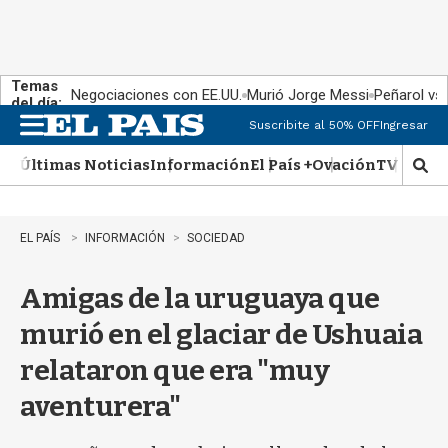
Temas
Negociaciones con EE.UU.
Murió Jorge Messi
Peñarol vs
del día:
Suscribite al 50% OFF
Ingresar
M
e
Últimas Noticias
Información
El País +
Ovación
TV Show
n
M
u
o
s
t
EL PAÍS
INFORMACIÓN
SOCIEDAD
r
a
Amigas de la uruguaya que
r
b
murió en el glaciar de Ushuaia
�
s
relataron que era "muy
q
u
aventurera"
e
d