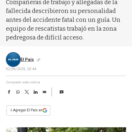
a
Compañeras de trabajo y allegadas de la
fallecida describieron su personalidad
antes del accidente fatal con un guía. Un
equipo de rescatistas trabajó en la zona
pedregosa de difícil acceso.
El País
02/06/2026, 20:44
Compartir esta noticia
F
W
T
L
E
a
h
w
i
m
c
a
i
n
a
e
t
t
k
i
+
Agregar El País en
b
s
t
e
l
o
A
e
d
o
p
r
I
k
p
n