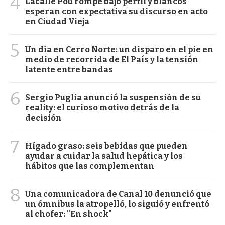
4
Lacalle Pou rompe bajo perfil y blancos
esperan con expectativa su discurso en acto
en Ciudad Vieja
5
Un día en Cerro Norte: un disparo en el pie en
medio de recorrida de El País y la tensión
latente entre bandas
6
Sergio Puglia anunció la suspensión de su
reality: el curioso motivo detrás de la
decisión
7
Hígado graso: seis bebidas que pueden
ayudar a cuidar la salud hepática y los
hábitos que las complementan
8
Una comunicadora de Canal 10 denunció que
un ómnibus la atropelló, lo siguió y enfrentó
al chofer: "En shock"