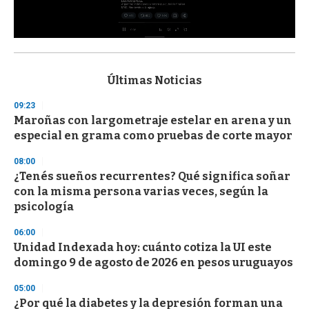
0
s
e
c
Últimas Noticias
o
n
09:23
d
Maroñas con largometraje estelar en arena y un
s
o
especial en grama como pruebas de corte mayor
f
3
08:00
3
s
¿Tenés sueños recurrentes? Qué significa soñar
e
con la misma persona varias veces, según la
c
psicología
o
n
d
06:00
s
Unidad Indexada hoy: cuánto cotiza la UI este
domingo 9 de agosto de 2026 en pesos uruguayos
05:00
¿Por qué la diabetes y la depresión forman una