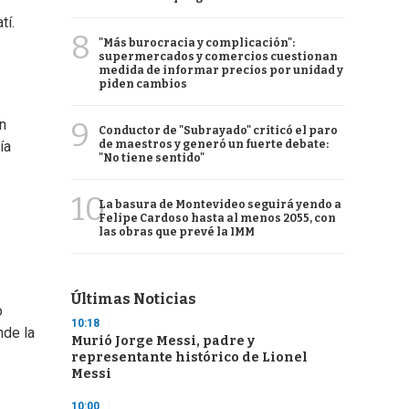
tí.
8
"Más burocracia y complicación":
supermercados y comercios cuestionan
medida de informar precios por unidad y
piden cambios
9
in
Conductor de "Subrayado" criticó el paro
de maestros y generó un fuerte debate:
ía
"No tiene sentido"
10
La basura de Montevideo seguirá yendo a
Felipe Cardoso hasta al menos 2055, con
las obras que prevé la IMM
Últimas Noticias
o
10:18
nde la
Murió Jorge Messi, padre y
representante histórico de Lionel
Messi
10:00