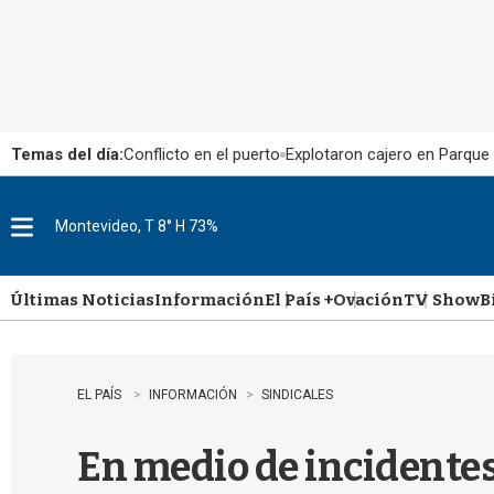
Temas del día:
Conflicto en el puerto
Explotaron cajero en Parque
Montevideo, T 8° H 73%
M
e
n
u
Últimas Noticias
Información
El País +
Ovación
TV Show
B
EL PAÍS
INFORMACIÓN
SINDICALES
En medio de incidentes 