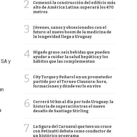
2
Comenzó la construcción del edificio más
alto de América Latina: superará los 470
metros
3
Jóvenes, sanos y obsesionados con el
futuro: el nuevo boom de la medicina de
la longevidad llega a Uruguay
4
Hígado graso: seis bebidas que pueden
ayudar a cuidar la salud hepática y los
 SA y
hábitos que las complementan
5
City Torque y Peñarol en un prometedor
partido por el Torneo Clausura: hora,
formaciones y dónde verlo en vivo
an
6
Correrá 50 km al día por todo Uruguay: la
historia de superación tras el nuevo
a
desafío de Santiago Stirling
7
La figura del Carnaval que tuvo un cruce
con Petinatti debuta como conductor de
un histórico programa