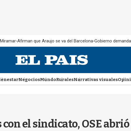
 Miramar
Afirman que Araujo se va del Barcelona
Gobierno demanda
ienestar
Negocios
Mundo
Rurales
Narrativas visuales
Opin
con el sindicato, OSE abrió 