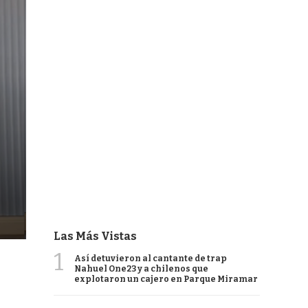
Las Más Vistas
1
Así detuvieron al cantante de trap
Nahuel One23 y a chilenos que
explotaron un cajero en Parque Miramar