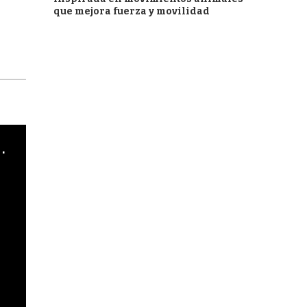
que mejora fuerza y movilidad
cha argentino en "Subrayado"