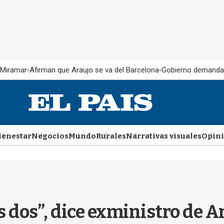
 Miramar
Afirman que Araujo se va del Barcelona
Gobierno demanda
ienestar
Negocios
Mundo
Rurales
Narrativas visuales
Opin
s dos”, dice exministro de 