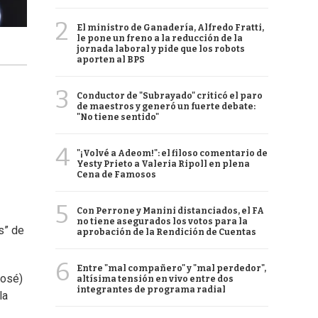
2
El ministro de Ganadería, Alfredo Fratti,
le pone un freno a la reducción de la
jornada laboral y pide que los robots
aporten al BPS
3
Conductor de "Subrayado" criticó el paro
de maestros y generó un fuerte debate:
"No tiene sentido"
4
"¡Volvé a Adeom!": el filoso comentario de
Yesty Prieto a Valeria Ripoll en plena
Cena de Famosos
5
Con Perrone y Manini distanciados, el FA
no tiene asegurados los votos para la
s” de
aprobación de la Rendición de Cuentas
6
Entre "mal compañero" y "mal perdedor",
José)
altísima tensión en vivo entre dos
integrantes de programa radial
la