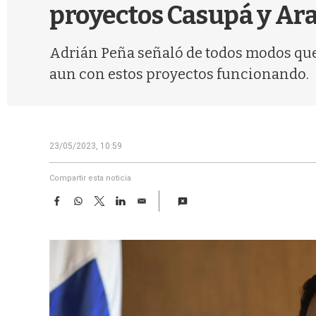
proyectos Casupá y Ara
Adrián Peña señaló de todos modos que 
aun con estos proyectos funcionando.
23/05/2023, 10:59
Compartir esta noticia
F
W
T
L
E
a
h
w
i
m
c
a
i
n
a
e
t
t
k
i
b
s
t
e
l
o
A
e
d
o
p
r
I
k
p
n