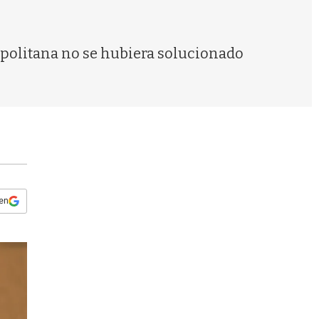
s
q
u
e
ropolitana no se hubiera solucionado
d
a
 en