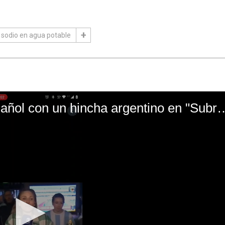
sodio en agua potable
El mal momento de Yanina Gasañol con un hin