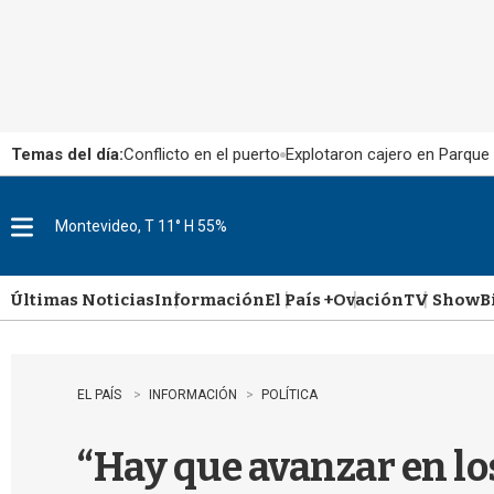
Temas del día:
Conflicto en el puerto
Explotaron cajero en Parque
Montevideo, T 11° H 55%
M
e
n
u
Últimas Noticias
Información
El País +
Ovación
TV Show
B
EL PAÍS
INFORMACIÓN
POLÍTICA
“Hay que avanzar en lo