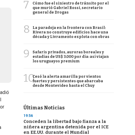
7
Cómo fue el siniestro de tránsito por el
que murió Gabriel Rossi, secretario
general de Drogas
8
La paradoja en la frontera con Brasil:
Rivera no construye edificios hace una
década y Livramento explota con obras
9
Safaris privados, auroras boreales y
estadías de US$ 3.000 por día: así viajan
los uruguayos premium
10
Cesó la alerta amarilla por vientos
fuertes y persistentes que abarcaba
desde Montevideo hasta el Chuy
ñadió
l
or
Últimas Noticias
19:56
Conceden la libertad bajo fianza a la
niñera argentina detenida por el ICE
a
en EE.UU. durante el Mundial