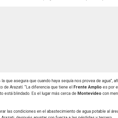
s la que asegura que cuando haya sequía nos provea de agua”, a
 de Arazatí. “La diferencia que tiene el
Frente Amplio
es por e
to está blindado. Es el lugar más cerca de
Montevideo
con men
orar las condiciones en el abastecimiento de agua potable al áre
o Arazati, después apuntar con fuerza a las pérdidas y tercero