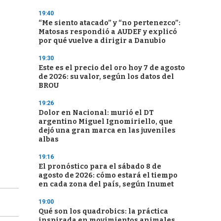
19:40
“Me siento atacado” y “no pertenezco”:
Matosas respondió a AUDEF y explicó
por qué vuelve a dirigir a Danubio
19:30
Este es el precio del oro hoy 7 de agosto
de 2026: su valor, según los datos del
BROU
19:26
Dolor en Nacional: murió el DT
argentino Miguel Ignomiriello, que
dejó una gran marca en las juveniles
albas
19:16
El pronóstico para el sábado 8 de
agosto de 2026: cómo estará el tiempo
en cada zona del país, según Inumet
19:00
Qué son los quadrobics: la práctica
inspirada en movimientos animales