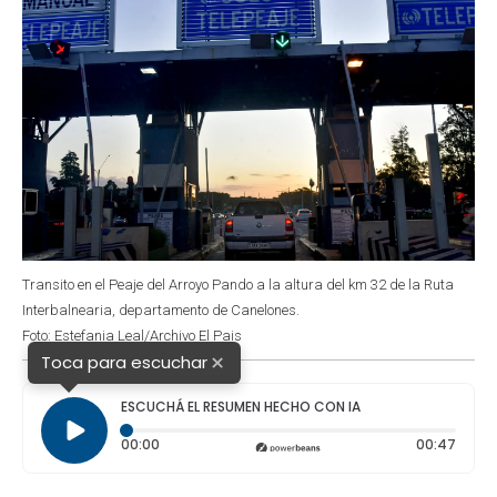
Transito en el Peaje del Arroyo Pando a la altura del km 32 de la Ruta
Interbalnearia, departamento de Canelones.
Foto: Estefania Leal/Archivo El Pais
×
Toca para escuchar
ESCUCHÁ EL RESUMEN HECHO CON IA
Tiempo transcurrido: 0 segundos
Durac
00:00
00:47