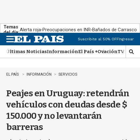
Temas
Alerta roja
Preocupaciones en INR
Bañados de Carrasco
del día:
Suscribite al 50% OFF
Ingresar
M
e
Últimas Noticias
Información
El País +
Ovación
TV Show
n
M
u
o
s
t
EL PAÍS
INFORMACIÓN
SERVICIOS
r
a
Peajes en Uruguay: retendrán
r
b
vehículos con deudas desde $
�
s
150.000 y no levantarán
q
u
barreras
e
d