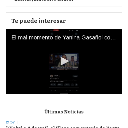
Te puede interesar
El mal momento de Yanina Gasañol con un hincha argentino en "Subrayado"
0
s
e
c
Últimas Noticias
o
n
21:57
d