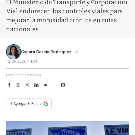
a
El Ministerio de Transporte y Corporación
Vial endurecen los controles viales para
mejorar la morosidad crónica en rutas
nacionales.
Cynara García Rodríguez
12/06/2026, 14:34
Compartir esta noticia
F
W
T
L
E
a
h
w
i
m
c
a
i
n
a
e
t
t
k
i
+
Agregar El País en
b
s
t
e
l
o
A
e
d
o
p
r
I
k
p
n