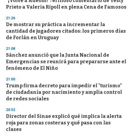
"¡Volvé a Adeom!": el filoso comentario de Yesty
s
o
Prieto a Valeria Ripoll en plena Cena de Famosos
f
3
21:26
3
s
De mostrar su práctica a incrementar la
e
cantidad de jugadores citados: los primeros días
c
de Forlán en Uruguay
o
n
d
21:08
s
Sánchez anunció que la Junta Nacional de
Emergencias se reunirá para prepararse ante el
fenómeno de El Niño
21:00
Trump firma decreto para impedir el "turismo"
de ciudadanía por nacimiento y amplía control
de redes sociales
20:52
Director del Sinae explicó qué implica la alerta
roja para zonas costeras y qué pasa con las
clases