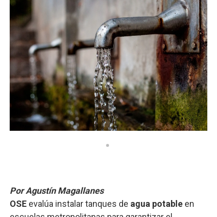
k
p
n
Por Agustín Magallanes
OSE
evalúa instalar tanques de
agua potable
en
escuelas metropolitanas para garantizar el