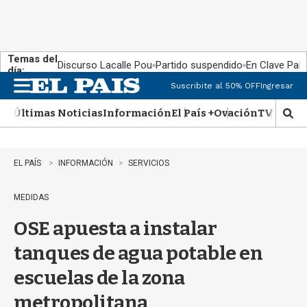
Temas del
Discurso Lacalle Pou
Partido suspendido
En Clave País
día:
Suscribite al 50% OFF
Ingresar
M
e
Últimas Noticias
Información
El País +
Ovación
TV Show
n
M
u
o
s
t
EL PAÍS
INFORMACIÓN
SERVICIOS
r
a
MEDIDAS
r
b
OSE apuesta a instalar
�
s
tanques de agua potable en
q
u
escuelas de la zona
e
d
metropolitana