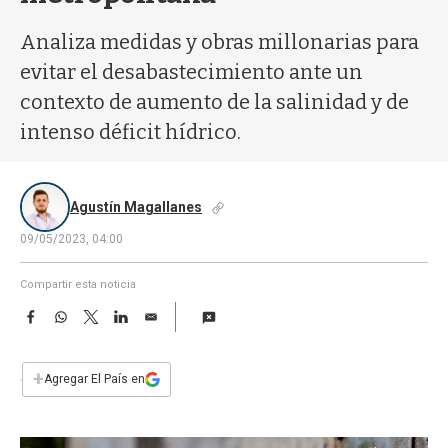
a
Analiza medidas y obras millonarias para
evitar el desabastecimiento ante un
contexto de aumento de la salinidad y de
intenso déficit hídrico.
Agustín Magallanes
09/05/2023, 04:00
Compartir esta noticia
F
W
T
L
E
a
h
w
i
m
c
a
i
n
a
e
t
t
k
i
+
Agregar El País en
b
s
t
e
l
o
A
e
d
o
p
r
I