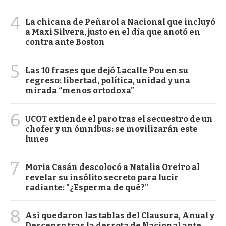
4
La chicana de Peñarol a Nacional que incluyó
a Maxi Silvera, justo en el día que anotó en
contra ante Boston
5
Las 10 frases que dejó Lacalle Pou en su
regreso: libertad, política, unidad y una
mirada “menos ortodoxa”
6
UCOT extiende el paro tras el secuestro de un
chofer y un ómnibus: se movilizarán este
lunes
7
Moria Casán descolocó a Natalia Oreiro al
revelar su insólito secreto para lucir
radiante: "¿Esperma de qué?"
8
Así quedaron las tablas del Clausura, Anual y
Descenso tras la derrota de Nacional ante