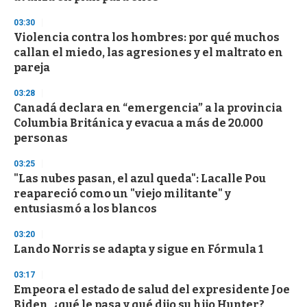
03:30
Violencia contra los hombres: por qué muchos
callan el miedo, las agresiones y el maltrato en
pareja
03:28
Canadá declara en “emergencia” a la provincia
Columbia Británica y evacua a más de 20.000
personas
03:25
"Las nubes pasan, el azul queda": Lacalle Pou
reapareció como un "viejo militante" y
entusiasmó a los blancos
03:20
Lando Norris se adapta y sigue en Fórmula 1
03:17
Empeora el estado de salud del expresidente Joe
Biden, ¿qué le pasa y qué dijo su hijo Hunter?