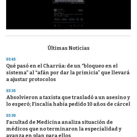
0
s
e
c
Últimas Noticias
o
n
03:45
d
Qué pasó en el Charrúa: de un “bloqueo en el
s
o
sistema” al “afán por dar la primicia" que llevará
f
a ajustar protocolos
3
3
s
03:35
e
Absolvieron a taxista que trasladó a un asesino y
c
lo esperó; Fiscalía había pedido 10 años de cárcel
o
n
d
03:30
s
Facultad de Medicina analiza situación de
médicos que no terminaron la especialidad y
avanza en plan para ellos