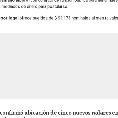
llamado laboral
con contrato de función pública para llenar nuev
ta mediados de enero para postularse.
sor legal
ofrece sueldos de $ 91.173 nominales al mes (a valo
 confirmó ubicación de cinco nuevos radares e