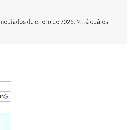
s
q
u
e
 mediados de enero de 2026. Mirá cuáles
d
a
 en