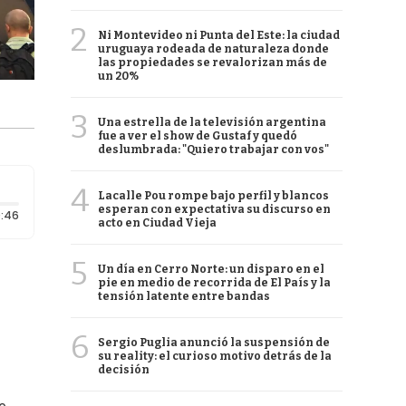
2
Ni Montevideo ni Punta del Este: la ciudad
uruguaya rodeada de naturaleza donde
las propiedades se revalorizan más de
un 20%
3
Una estrella de la televisión argentina
fue a ver el show de Gustaf y quedó
deslumbrada: "Quiero trabajar con vos"
4
Lacalle Pou rompe bajo perfil y blancos
esperan con expectativa su discurso en
Duración: 46 segundos
:46
acto en Ciudad Vieja
5
Un día en Cerro Norte: un disparo en el
pie en medio de recorrida de El País y la
tensión latente entre bandas
6
Sergio Puglia anunció la suspensión de
su reality: el curioso motivo detrás de la
decisión