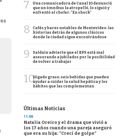
e
7
Una comunicadora de Canal 10 denunció
que un ómnibus la atropelló, lo siguió y
enfrentó al chofer: "En shock"
res
8
Cafés y bares notables de Montevideo: las
historias detrás de algunos clásicos
donde la ciudad sigue encontrándose
9
Saldain advierte que el BPS está mal
asesorando a jubilados por la posibilidad
de volver a trabajar
10
Hígado graso: seis bebidas que pueden
ayudar a cuidar la salud hepática y los
hábitos que las complementan
Últimas Noticias
11:06
Natalia Oreiro y el drama que vivió a
los 17 años cuando una pareja aseguró
n
que era su hija: “Crecí de golpe”