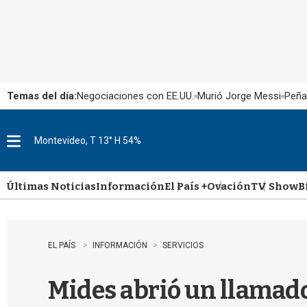
Temas del día:
Negociaciones con EE.UU.
Murió Jorge Messi
Peña
Montevideo, T 13° H 54%
M
e
n
u
Últimas Noticias
Información
El País +
Ovación
TV Show
B
EL PAÍS
INFORMACIÓN
SERVICIOS
Mides abrió un llamado