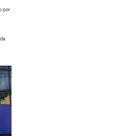
o por
da.