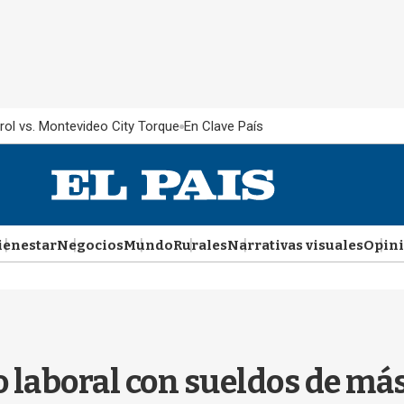
rol vs. Montevideo City Torque
En Clave País
ienestar
Negocios
Mundo
Rurales
Narrativas visuales
Opin
 laboral con sueldos de más