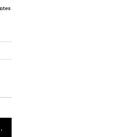
ntes
cha argentino en "Subrayado"