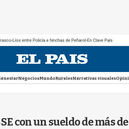
rrasco
Líos entre Policía e hinchas de Peñarol
En Clave País
ienestar
Negocios
Mundo
Rurales
Narrativas visuales
Opin
SE con un sueldo de más de 