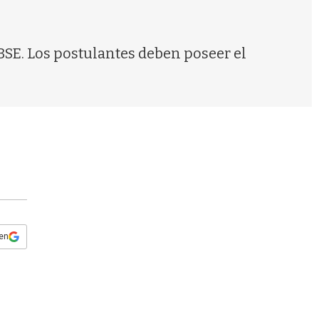
s
q
u
e
HBSE. Los postulantes deben poseer el
d
a
 en