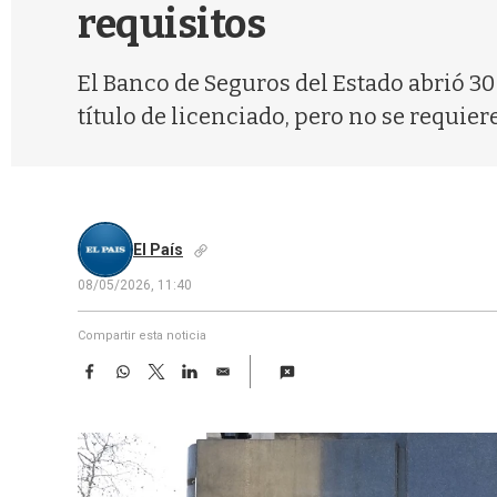
requisitos
El Banco de Seguros del Estado abrió 30
título de licenciado, pero no se requie
El País
08/05/2026, 11:40
Compartir esta noticia
F
W
T
L
E
a
h
w
i
m
c
a
i
n
a
e
t
t
k
i
b
s
t
e
l
o
A
e
d