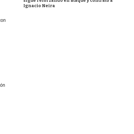
sigue reforzando en ataque y contrató a
Ignacio Neira
con
tón