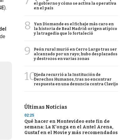
7
al
el gobierno y cómo se activa la operativa
SE
).
en el país
8
Yan Diomande es el fichaje más caro en
del
la historia de Real Madrid: origen atípico
y la tragedia que lo fortaleció
 de
9
Peón rural murió en Cerro Largo tras ser
alcanzado por un rayo; hubo desplazados
y destrozos en varias zonas
10
Ojeda recurrió a la Institución de
Derechos Humanos, tras no encontrar
respuesta en una denuncia contra Clavijo
Últimas Noticias
02:25
Qué hacer en Montevideo este fin de
semana: La K'onga en el Antel Arena,
Gustaf en el Movie y más recomendados