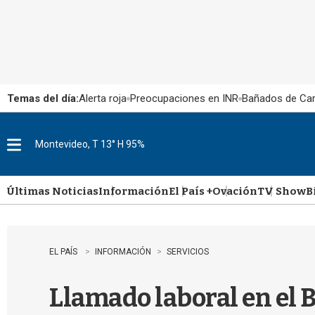
Temas del día:
Alerta roja
Preocupaciones en INR
Bañados de Ca
Montevideo, T 13° H 95%
M
e
n
u
Últimas Noticias
Información
El País +
Ovación
TV Show
B
EL PAÍS
INFORMACIÓN
SERVICIOS
Llamado laboral en el B