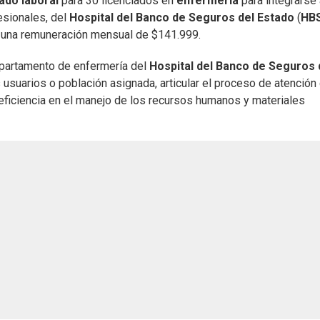
ado laboral
para 30 licenciados en
enfermería
para integrarse 
sionales, del
Hospital del Banco de Seguros del Estado
(
HB
en una remuneración mensual de $141.999.
epartamento de enfermería del
Hospital del Banco de Seguros 
os usuarios o población asignada, articular el proceso de atención
 eficiencia en el manejo de los recursos humanos y materiales