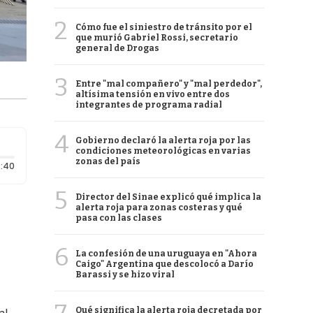
2
Cómo fue el siniestro de tránsito por el
que murió Gabriel Rossi, secretario
general de Drogas
3
Entre "mal compañero" y "mal perdedor",
altísima tensión en vivo entre dos
integrantes de programa radial
4
Gobierno declaró la alerta roja por las
condiciones meteorológicas en varias
zonas del país
Duración: 40 segundos
:40
5
Director del Sinae explicó qué implica la
alerta roja para zonas costeras y qué
pasa con las clases
6
La confesión de una uruguaya en "Ahora
Caigo" Argentina que descolocó a Darío
Barassi y se hizo viral
Qué significa la alerta roja decretada por