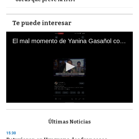
Te puede interesar
El mal momento de Yanina Gasañol con un hincha argentino en "Subrayado"
0
s
e
c
Últimas Noticias
o
n
15:30
d