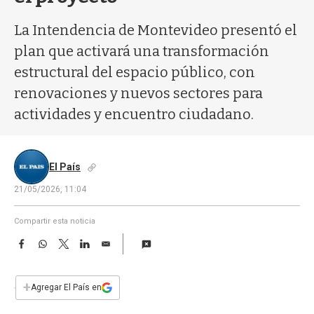
a
La Intendencia de Montevideo presentó el
plan que activará una transformación
estructural del espacio público, con
renovaciones y nuevos sectores para
actividades y encuentro ciudadano.
El País
21/05/2026, 11:04
Compartir esta noticia
F
W
T
L
E
a
h
w
i
m
c
a
i
n
a
e
t
t
k
i
+
Agregar El País en
b
s
t
e
l
o
A
e
d