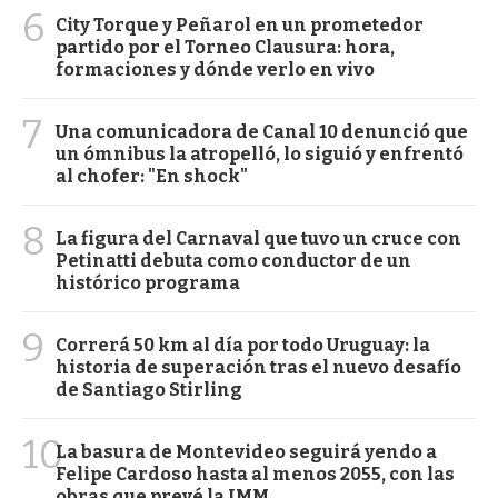
6
City Torque y Peñarol en un prometedor
partido por el Torneo Clausura: hora,
formaciones y dónde verlo en vivo
7
Una comunicadora de Canal 10 denunció que
un ómnibus la atropelló, lo siguió y enfrentó
al chofer: "En shock"
8
La figura del Carnaval que tuvo un cruce con
Petinatti debuta como conductor de un
histórico programa
9
Correrá 50 km al día por todo Uruguay: la
historia de superación tras el nuevo desafío
de Santiago Stirling
10
La basura de Montevideo seguirá yendo a
Felipe Cardoso hasta al menos 2055, con las
obras que prevé la IMM