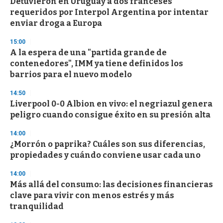
Detuvieron en Uruguay a dos franceses
s
o
requeridos por Interpol Argentina por intentar
f
enviar droga a Europa
3
3
s
15:00
e
A la espera de una "partida grande de
c
contenedores", IMM ya tiene definidos los
o
n
barrios para el nuevo modelo
d
s
14:50
Liverpool 0-0 Albion en vivo: el negriazul genera
peligro cuando consigue éxito en su presión alta
14:00
¿Morrón o paprika? Cuáles son sus diferencias,
propiedades y cuándo conviene usar cada uno
14:00
Más allá del consumo: las decisiones financieras
clave para vivir con menos estrés y más
tranquilidad