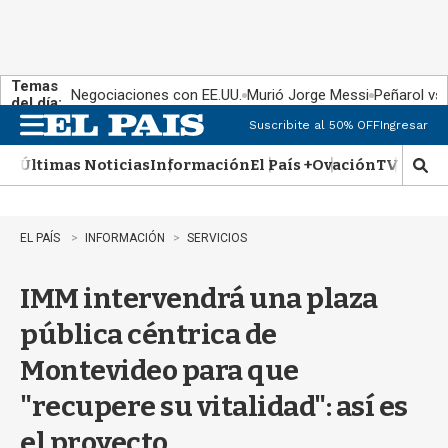
Temas
Negociaciones con EE.UU.
Murió Jorge Messi
Peñarol vs
del día:
Suscribite al 50% OFF
Ingresar
M
e
Últimas Noticias
Información
El País +
Ovación
TV Show
n
M
u
o
s
t
EL PAÍS
INFORMACIÓN
SERVICIOS
r
a
IMM intervendrá una plaza
r
b
pública céntrica de
�
s
Montevideo para que
q
u
"recupere su vitalidad": así es
e
d
el proyecto