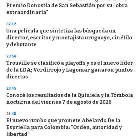
o
Premio Donostia de San Sebastián por su "obra
f
extraordinaria"
3
3
s
02:12
e
Una película que sintetiza las búsqueda un
c
director, escritor y montajista uruguayo, cinéfilo
o
n
y debutante
d
s
23:54
Trouville se clasificó a playoffs y es el nuevo líder
de la LDA; Verdirrojo y Lagomar ganaron puntos
directos
23:45
Conocé los resultados de la Quiniela y la Tómbola
nocturna del viernes 7 de agosto de 2026
21:45
El nuevo rumbo que promete Abelardo De la
Espriella para Colombia: "Orden, autoridad y
libertad"