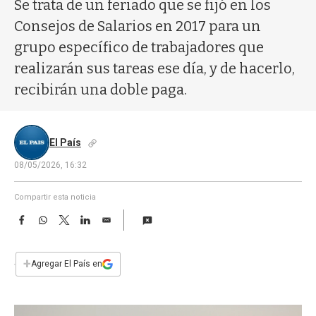
a
Se trata de un feriado que se fijó en los
Consejos de Salarios en 2017 para un
grupo específico de trabajadores que
realizarán sus tareas ese día, y de hacerlo,
recibirán una doble paga.
El País
08/05/2026, 16:32
Compartir esta noticia
F
W
T
L
E
a
h
w
i
m
c
a
i
n
a
e
t
t
k
i
+
Agregar El País en
b
s
t
e
l
o
A
e
d
o
p
r
I
k
p
n