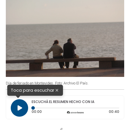
Día de feriado en Montevideo.
Foto: Archivo El País.
×
Toca para escuchar
ESCUCHÁ EL RESUMEN HECHO CON IA
Tiempo transcurrido: 0 segundos
Durac
00:00
00:40