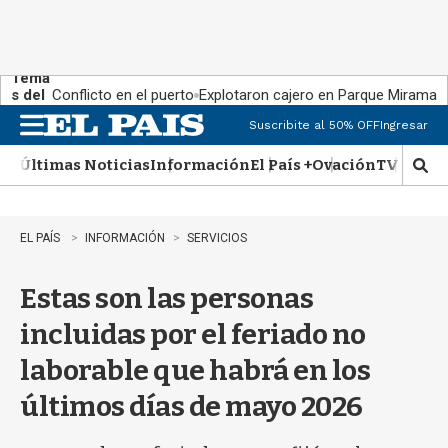
Tema
s del
Conflicto en el puerto
Explotaron cajero en Parque Miramar
día:
Suscribite al 50% OFF
Ingresar
M
e
Últimas Noticias
Información
El País +
Ovación
TV Show
n
M
u
o
s
t
EL PAÍS
INFORMACIÓN
SERVICIOS
r
a
Estas son las personas
r
b
incluidas por el feriado no
�
s
laborable que habrá en los
q
u
últimos días de mayo 2026
e
d