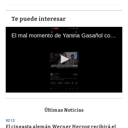
Te puede interesar
El mal momento de Yanina Gasañol con un hincha argentino en "Subrayado"
0
s
e
c
Últimas Noticias
o
n
02:12
d
El cineasta alemán Werner Herzog recibirá el
s