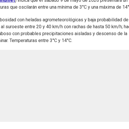
Inumet
) indica que el sábado 9 de mayo de 2026 presentará un
aturas que oscilarán entre una mínima de 3°C y una máxima de 14°
ubosidad con heladas agrometeorológicas y baja probabilidad de
 al suroeste entre 20 y 40 km/h con rachas de hasta 50 km/h; hac
nuboso con probables precipitaciones aisladas y descenso de la
nar. Temperaturas entre 3°C y 14°C.