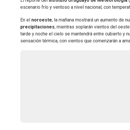
El reporte del
Instituto Uruguayo de Meteorología
(
escenario frío y ventoso a nivel nacional, con temper
En el
noroeste
, la mañana mostrará un aumento de n
precipitaciones
, mientras soplarán vientos del oeste
tarde y noche el cielo se mantendrá entre cubierto y 
sensación térmica, con vientos que comenzarán a amai