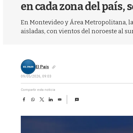
en cada zona del país,
En Montevideo y Área Metropolitana, l
aisladas, con vientos del noroeste al su
El País
09/05/2026, 09:03
Compartir esta noticia
F
W
T
L
E
a
h
w
i
m
c
a
i
n
a
e
t
t
k
i
b
s
t
e
l
o
A
e
d