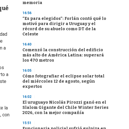
memoria
qué
16:56
“Es para elegidos”: Forlán contó qué lo
motivó para dirigir a Uruguay y el
récord de su abuelo como DT de la
idad
Celeste
he
16:40
n a
Comenzó la construcción del edificio
más alto de América Latina: superará
los 470 metros
os
16:05
rto a
Cómo fotografiar el eclipse solar total
este
del miércoles 12 de agosto, según
expertos
16:02
El uruguayo Nicolás Pirozzi ganó en el
Slalom Gigante del Chile Winter Series
e la
2026, con la mejor compañía
, con
15:51
Funcionaria policial sufrió golpiza en