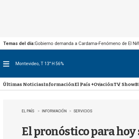
Temas del día:
Gobierno demanda a Cardama
Fenómeno de El Ni
Montevideo, T 13° H 56%
M
e
n
u
Últimas Noticias
Información
El País +
Ovación
TV Show
B
EL PAÍS
INFORMACIÓN
SERVICIOS
El pronóstico para hoy