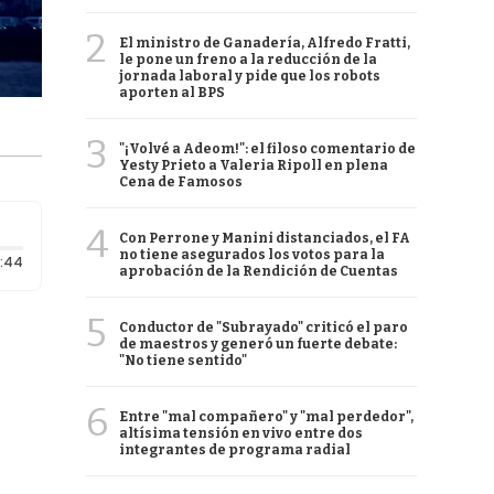
2
El ministro de Ganadería, Alfredo Fratti,
le pone un freno a la reducción de la
jornada laboral y pide que los robots
aporten al BPS
3
"¡Volvé a Adeom!": el filoso comentario de
Yesty Prieto a Valeria Ripoll en plena
Cena de Famosos
4
Con Perrone y Manini distanciados, el FA
no tiene asegurados los votos para la
Duración: 44 segundos
:44
aprobación de la Rendición de Cuentas
5
Conductor de "Subrayado" criticó el paro
de maestros y generó un fuerte debate:
"No tiene sentido"
6
Entre "mal compañero" y "mal perdedor",
altísima tensión en vivo entre dos
integrantes de programa radial