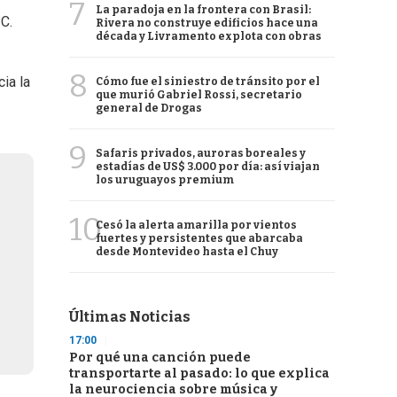
7
La paradoja en la frontera con Brasil:
C.
Rivera no construye edificios hace una
década y Livramento explota con obras
8
ia la
Cómo fue el siniestro de tránsito por el
que murió Gabriel Rossi, secretario
general de Drogas
9
Safaris privados, auroras boreales y
estadías de US$ 3.000 por día: así viajan
los uruguayos premium
10
Cesó la alerta amarilla por vientos
fuertes y persistentes que abarcaba
desde Montevideo hasta el Chuy
Últimas Noticias
17:00
Por qué una canción puede
transportarte al pasado: lo que explica
la neurociencia sobre música y