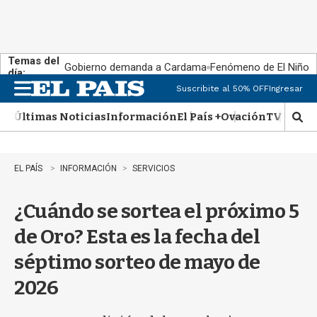
Temas del
Gobierno demanda a Cardama
Fenómeno de El Niño
día:
Suscribite al 50% OFF
Ingresar
M
e
Últimas Noticias
Información
El País +
Ovación
TV Show
n
M
u
o
s
t
EL PAÍS
INFORMACIÓN
SERVICIOS
r
a
¿Cuándo se sortea el próximo 5
r
b
de Oro? Esta es la fecha del
�
s
séptimo sorteo de mayo de
q
u
2026
e
d