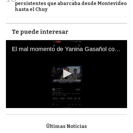
persistentes que abarcaba desde Montevideo
hasta el Chuy
Te puede interesar
El mal momento de Yanina Gasañol con un hincha argentino en "Subrayado"
0
s
e
c
Últimas Noticias
o