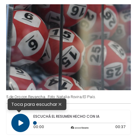
o
p
r
I
k
p
n
5 de Oro con Revancha.
Foto: Natalia Rovira/El País.
×
Toca para escuchar
ESCUCHÁ EL RESUMEN HECHO CON IA
Tiempo transcurrido: 0 segundos
Durac
00:00
00:37