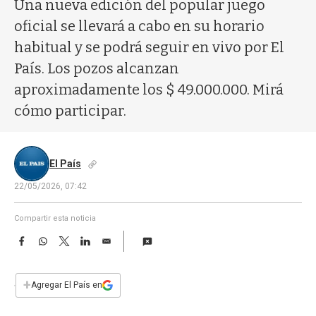
a
Una nueva edición del popular juego
oficial se llevará a cabo en su horario
habitual y se podrá seguir en vivo por El
País. Los pozos alcanzan
aproximadamente los $ 49.000.000. Mirá
cómo participar.
El País
22/05/2026, 07:42
Compartir esta noticia
F
W
T
L
E
a
h
w
i
m
c
a
i
n
a
e
t
t
k
i
+
Agregar El País en
b
s
t
e
l
o
A
e
d