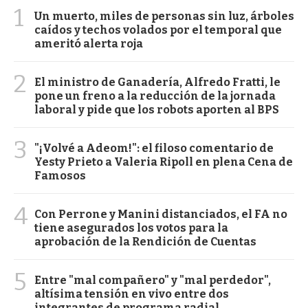
1
Un muerto, miles de personas sin luz, árboles
caídos y techos volados por el temporal que
ameritó alerta roja
2
El ministro de Ganadería, Alfredo Fratti, le
pone un freno a la reducción de la jornada
laboral y pide que los robots aporten al BPS
3
"¡Volvé a Adeom!": el filoso comentario de
Yesty Prieto a Valeria Ripoll en plena Cena de
Famosos
4
Con Perrone y Manini distanciados, el FA no
tiene asegurados los votos para la
aprobación de la Rendición de Cuentas
5
Entre "mal compañero" y "mal perdedor",
altísima tensión en vivo entre dos
integrantes de programa radial