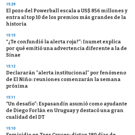
n
15:29
d
El pozo del Powerball escala a US$ 856 millones y
s
o
entra al top 10 de los premios más grandes de la
f
historia
3
3
s
15:15
e
“¿Te confundió la alerta roja?”: Inumet explica
c
por qué emitió una advertencia diferente a la de
o
n
Sinae
d
s
15:12
Declararán "alerta institucional" por fenómeno
de El Niño: reuniones comenzarán la semana
próxima
15:11
“Un desafío”: Espasandín asumió como ayudante
de Diego Forlán en Uruguay y destacó una gran
cualidad del DT
15:10
Femicidio en Tres Cruces: dictan 180 días de