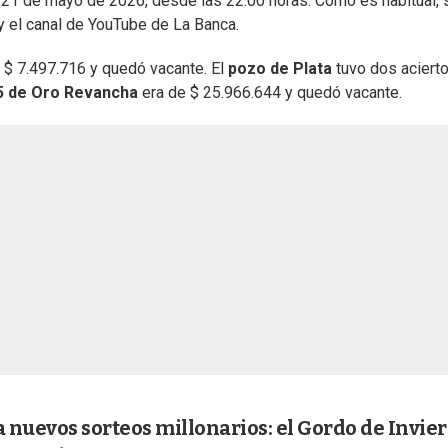
 21 de mayo de 2026, desde las 22:00 horas. Como es habitual, 
 y el canal de YouTube de La Banca.
 $ 7.497.716 y quedó vacante. El
pozo de Plata
tuvo dos acierto
5 de Oro Revancha
era de $ 25.966.644 y quedó vacante.
nuevos sorteos millonarios: el Gordo de Invier