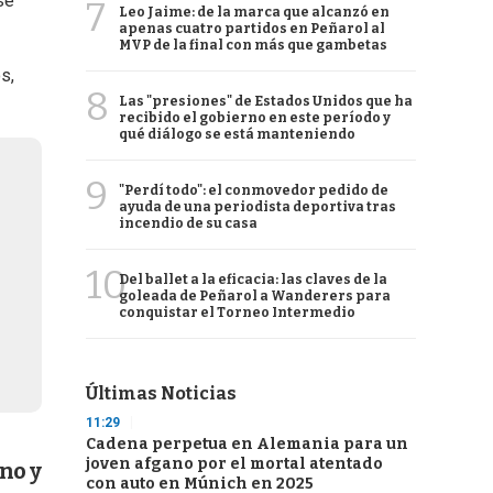
se
7
Leo Jaime: de la marca que alcanzó en
apenas cuatro partidos en Peñarol al
MVP de la final con más que gambetas
s,
8
Las "presiones" de Estados Unidos que ha
recibido el gobierno en este período y
qué diálogo se está manteniendo
9
"Perdí todo": el conmovedor pedido de
ayuda de una periodista deportiva tras
incendio de su casa
10
Del ballet a la eficacia: las claves de la
goleada de Peñarol a Wanderers para
conquistar el Torneo Intermedio
Últimas Noticias
11:29
Cadena perpetua en Alemania para un
joven afgano por el mortal atentado
no y
con auto en Múnich en 2025