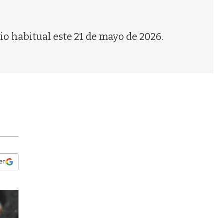
s
q
u
e
io habitual este 21 de mayo de 2026.
d
a
 en