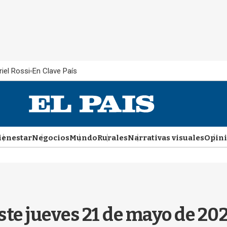
iel Rossi
En Clave País
ienestar
Negocios
Mundo
Rurales
Narrativas visuales
Opin
este jueves 21 de mayo de 2