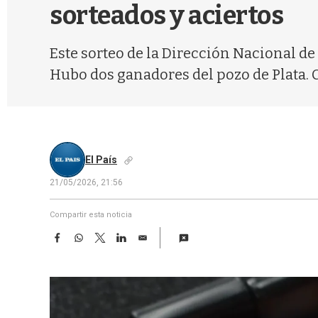
sorteados y aciertos
Este sorteo de la Dirección Nacional de 
Hubo dos ganadores del pozo de Plata.
El País
21/05/2026, 21:56
Compartir esta noticia
F
W
T
L
E
a
h
w
i
m
c
a
i
n
a
e
t
t
k
i
b
s
t
e
l
o
A
e
d