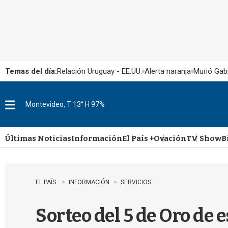
Temas del día:
Relación Uruguay - EE.UU.
Alerta naranja
Murió Gabr
Montevideo, T 13° H 97%
M
e
n
u
Últimas Noticias
Información
El País +
Ovación
TV Show
B
EL PAÍS
INFORMACIÓN
SERVICIOS
Sorteo del 5 de Oro de 