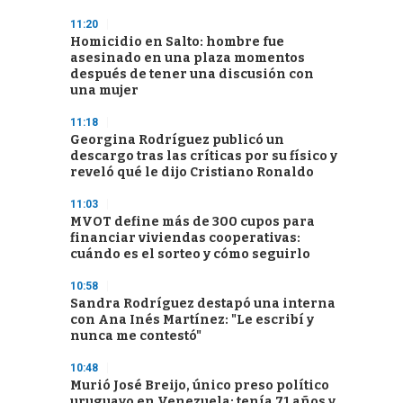
11:20
Homicidio en Salto: hombre fue
asesinado en una plaza momentos
después de tener una discusión con
una mujer
11:18
Georgina Rodríguez publicó un
descargo tras las críticas por su físico y
reveló qué le dijo Cristiano Ronaldo
11:03
MVOT define más de 300 cupos para
financiar viviendas cooperativas:
cuándo es el sorteo y cómo seguirlo
10:58
Sandra Rodríguez destapó una interna
con Ana Inés Martínez: "Le escribí y
nunca me contestó"
10:48
Murió José Breijo, único preso político
uruguayo en Venezuela; tenía 71 años y