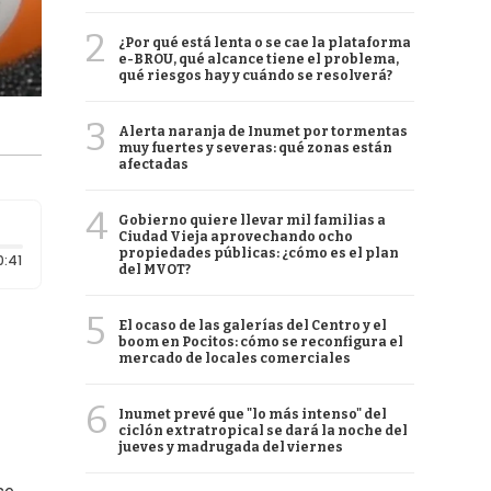
2
¿Por qué está lenta o se cae la plataforma
e-BROU, qué alcance tiene el problema,
qué riesgos hay y cuándo se resolverá?
3
Alerta naranja de Inumet por tormentas
muy fuertes y severas: qué zonas están
afectadas
4
Gobierno quiere llevar mil familias a
Ciudad Vieja aprovechando ocho
propiedades públicas: ¿cómo es el plan
Duración: 41 segundos
0:41
del MVOT?
5
El ocaso de las galerías del Centro y el
boom en Pocitos: cómo se reconfigura el
mercado de locales comerciales
6
Inumet prevé que "lo más intenso" del
ciclón extratropical se dará la noche del
jueves y madrugada del viernes