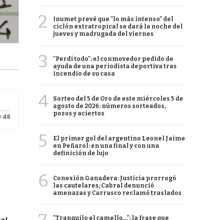
2
Inumet prevé que "lo más intenso" del
ciclón extratropical se dará la noche del
jueves y madrugada del viernes
3
"Perdí todo": el conmovedor pedido de
ayuda de una periodista deportiva tras
incendio de su casa
4
Sorteo del 5 de Oro de este miércoles 5 de
agosto de 2026: números sorteados,
pozos y aciertos
Duración: 48 segundos
:48
5
El primer gol del argentino Leonel Jaime
en Peñarol: en una final y con una
definición de lujo
6
Conexión Ganadera: Justicia prorrogó
las cautelares; Cabral denunció
amenazas y Carrasco reclamó traslados
"Tranquilo el camello...": la frase que