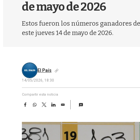
de mayo de 2026
Estos fueron los números ganadores de l
este jueves 14 de mayo de 2026.
El País
14/05/2026, 18:30
Compartir esta noticia
F
W
T
L
E
a
h
w
i
m
c
a
i
n
a
e
t
t
k
i
b
s
t
e
l
o
A
e
d