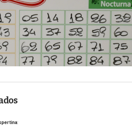
tados
spertina
: