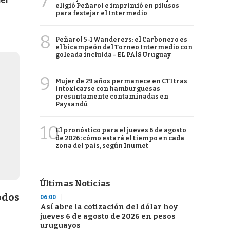
7
el
eligió Peñarol e imprimió en pilusos
para festejar el Intermedio
8
Peñarol 5-1 Wanderers: el Carbonero es
el bicampeón del Torneo Intermedio con
goleada incluida - EL PAÍS Uruguay
9
Mujer de 29 años permanece en CTI tras
intoxicarse con hamburguesas
presuntamente contaminadas en
Paysandú
10
El pronóstico para el jueves 6 de agosto
de 2026: cómo estará el tiempo en cada
zona del país, según Inumet
Últimas Noticias
odos
06:00
Así abre la cotización del dólar hoy
jueves 6 de agosto de 2026 en pesos
uruguayos