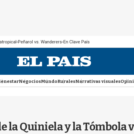
atropical
Peñarol vs. Wanderers
En Clave País
ienestar
Negocios
Mundo
Rurales
Narrativas visuales
Opin
e la Quiniela y la Tómbola 