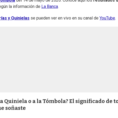
 Tómbola
del 14 de mayo de 2026. Conocé aquí los
resultados d
según la información de
La Banca
.
ías y Quinielas
se pueden ver en vivo en su canal de
YouTube
.
a Quiniela o a la Tómbola? El significado de t
ue soñaste