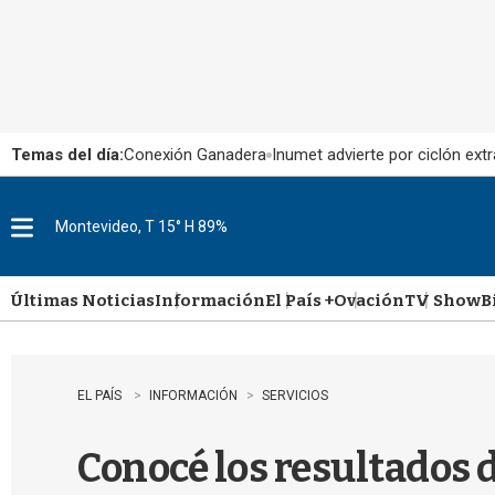
Temas del día:
Conexión Ganadera
Inumet advierte por ciclón extr
Montevideo, T 15° H 89%
M
e
n
u
Últimas Noticias
Información
El País +
Ovación
TV Show
B
EL PAÍS
INFORMACIÓN
SERVICIOS
Conocé los resultados d