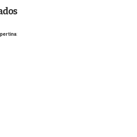
tados
pertina
: