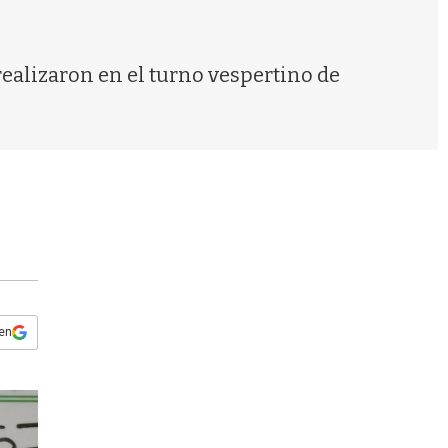
s
q
u
e
realizaron en el turno vespertino de
d
a
 en