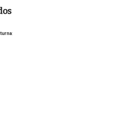
dos
turna
: