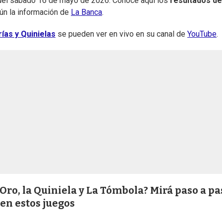
el sábado 16 de mayo de 2026. Conocé aquí los
resultados de
gún la información de
La Banca
.
ías y Quinielas
se pueden ver en vivo en su canal de
YouTube
.
 Oro, la Quiniela y La Tómbola? Mirá paso a pa
en estos juegos