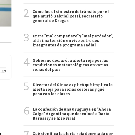
2
Cómo fue el siniestro de tránsito por el
que murió Gabriel Rossi, secretario
general de Drogas
3
Entre "mal compañero" y "mal perdedor",
altísima tensión en vivo entre dos
integrantes de programa radial
4
Gobierno declaró la alerta roja por las
condiciones meteorológicas en varias
zonas del país
Duración: 47 segundos
:47
5
Director del Sinae explicó qué implica la
alerta roja para zonas costeras y qué
pasa con las clases
6
La confesión de una uruguaya en "Ahora
Caigo" Argentina que descolocó a Darío
Barassi y se hizo viral
Qué significa la alerta roja decretada por