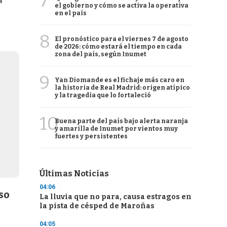
7
l
el gobierno y cómo se activa la operativa
en el país
8
El pronóstico para el viernes 7 de agosto
de 2026: cómo estará el tiempo en cada
zona del país, según Inumet
9
Yan Diomande es el fichaje más caro en
la historia de Real Madrid: origen atípico
y la tragedia que lo fortaleció
10
Buena parte del país bajo alerta naranja
y amarilla de Inumet por vientos muy
fuertes y persistentes
Últimas Noticias
04:06
so
La lluvia que no para, causa estragos en
la pista de césped de Maroñas
04:05