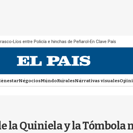
rrasco
Líos entre Policía e hinchas de Peñarol
En Clave País
ienestar
Negocios
Mundo
Rurales
Narrativas visuales
Opin
de la Quiniela y la Tómbola 