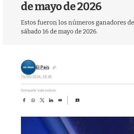
de mayo de 2026
Estos fueron los números ganadores de l
sábado 16 de mayo de 2026.
El País
16/05/2026, 23:45
Compartir esta noticia
F
W
T
L
E
a
h
w
i
m
c
a
i
n
a
e
t
t
k
i
b
s
t
e
l
o
A
e
d