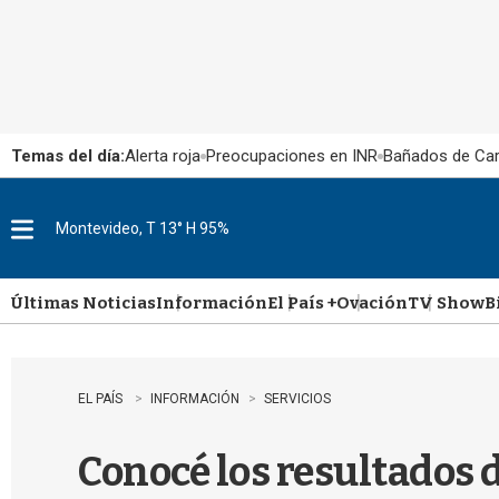
Temas del día:
Alerta roja
Preocupaciones en INR
Bañados de Ca
Montevideo, T 13° H 95%
M
e
n
u
Últimas Noticias
Información
El País +
Ovación
TV Show
B
EL PAÍS
INFORMACIÓN
SERVICIOS
Conocé los resultados 