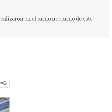
s
q
u
e
realizaron en el turno nocturno de este
d
a
 en