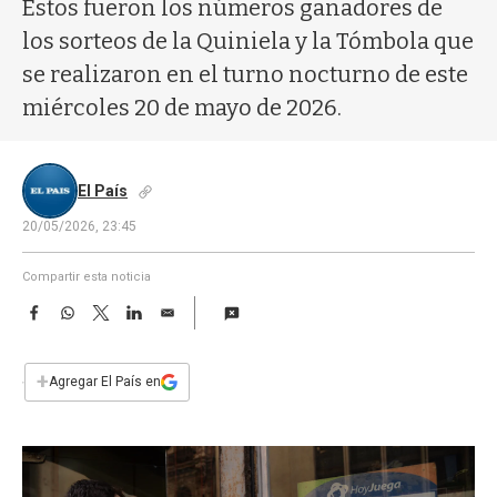
a
Estos fueron los números ganadores de
los sorteos de la Quiniela y la Tómbola que
se realizaron en el turno nocturno de este
miércoles 20 de mayo de 2026.
El País
20/05/2026, 23:45
Compartir esta noticia
F
W
T
L
E
a
h
w
i
m
c
a
i
n
a
e
t
t
k
i
+
Agregar El País en
b
s
t
e
l
o
A
e
d
o
p
r
I
k
p
n