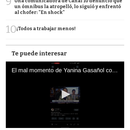
9
Una comunicadora de Canal 10 denunció que
un ómnibus la atropelló, lo siguió y enfrentó
al chofer: "En shock"
10
¡Todos a trabajar menos!
Te puede interesar
El mal momento de Yanina Gasañol con un hincha argentino en "Subrayado"
0