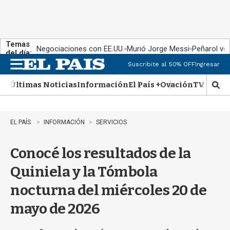
Temas
Negociaciones con EE.UU.
Murió Jorge Messi
Peñarol vs
del día:
Suscribite al 50% OFF
Ingresar
M
e
Últimas Noticias
Información
El País +
Ovación
TV Show
n
M
u
o
s
t
EL PAÍS
INFORMACIÓN
SERVICIOS
r
a
Conocé los resultados de la
r
b
Quiniela y la Tómbola
�
s
nocturna del miércoles 20 de
q
u
mayo de 2026
e
d