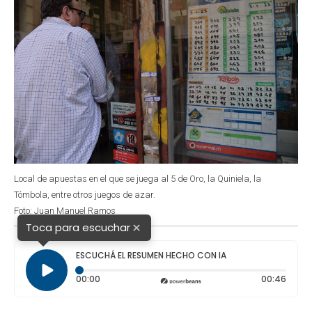
Local de apuestas en el que se juega al 5 de Oro, la Quiniela, la
Tómbola, entre otros juegos de azar.
Foto: Juan Manuel Ramos
×
Toca para escuchar
ESCUCHÁ EL RESUMEN HECHO CON IA
Tiempo transcurrido: 0 segundos
Durac
00:00
00:46