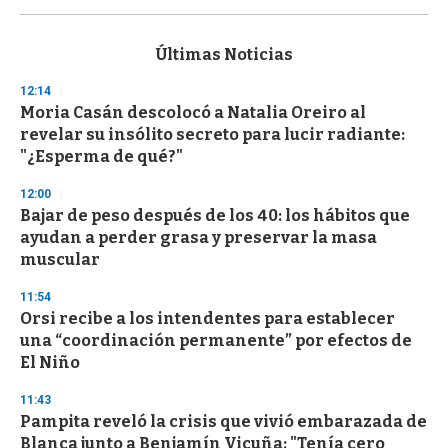
s
e
c
Últimas Noticias
o
n
12:14
d
Moria Casán descolocó a Natalia Oreiro al
s
o
revelar su insólito secreto para lucir radiante:
f
"¿Esperma de qué?"
3
3
s
12:00
e
Bajar de peso después de los 40: los hábitos que
c
ayudan a perder grasa y preservar la masa
o
n
muscular
d
s
11:54
Orsi recibe a los intendentes para establecer
una “coordinación permanente” por efectos de
El Niño
11:43
Pampita reveló la crisis que vivió embarazada de
Blanca junto a Benjamín Vicuña: "Tenía cero