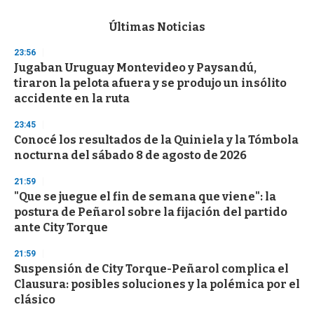
e
c
Últimas Noticias
o
n
23:56
d
Jugaban Uruguay Montevideo y Paysandú,
s
o
tiraron la pelota afuera y se produjo un insólito
f
accidente en la ruta
3
3
s
23:45
e
Conocé los resultados de la Quiniela y la Tómbola
c
nocturna del sábado 8 de agosto de 2026
o
n
d
21:59
s
"Que se juegue el fin de semana que viene": la
postura de Peñarol sobre la fijación del partido
ante City Torque
21:59
Suspensión de City Torque-Peñarol complica el
Clausura: posibles soluciones y la polémica por el
clásico