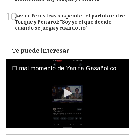
10
Javier Feres tras suspender el partido entre
Torque y Peñarol: “Soy yo el que decide
cuando se juega y cuando no”
Te puede interesar
El mal momento de Yanina Gasañol con un hincha argentino en "Subrayado"
0
s