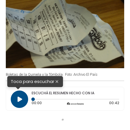
Boletas de la Quiniela y la Tómbola.
Foto: Archivo El País
×
Toca para escuchar
ESCUCHÁ EL RESUMEN HECHO CON IA
Tiempo transcurrido: 0 segundos
Durac
00:00
00:42