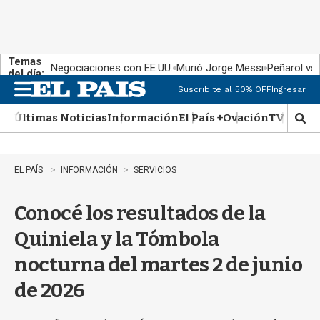
Temas
Negociaciones con EE.UU.
Murió Jorge Messi
Peñarol vs
del día:
Suscribite al 50% OFF
Ingresar
M
e
Últimas Noticias
Información
El País +
Ovación
TV Show
n
M
u
o
s
t
EL PAÍS
INFORMACIÓN
SERVICIOS
r
a
Conocé los resultados de la
r
b
Quiniela y la Tómbola
�
s
nocturna del martes 2 de junio
q
u
de 2026
e
d