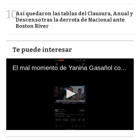
10
Así quedaron las tablas del Clausura, Anual y
Descenso tras la derrota de Nacional ante
Boston River
Te puede interesar
El mal momento de Yanina Gasañol con un hincha argentino en "Subrayado"
0
s