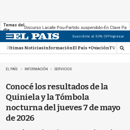
Temas del
Discurso Lacalle Pou
Partido suspendido
En Clave País
día:
Suscribite al 50% OFF
Ingresar
M
e
Últimas Noticias
Información
El País +
Ovación
TV Show
n
M
u
o
s
t
EL PAÍS
INFORMACIÓN
SERVICIOS
r
a
Conocé los resultados de la
r
b
Quiniela y la Tómbola
�
s
nocturna del jueves 7 de mayo
q
u
de 2026
e
d