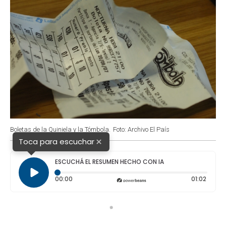
Boletas de la Quiniela y la Tómbola.
Foto: Archivo El País
×
Toca para escuchar
ESCUCHÁ EL RESUMEN HECHO CON IA
Tiempo transcurrido: 0 segundos
Duraci
00:00
01:02