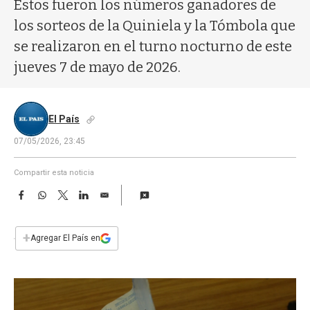
a
Estos fueron los números ganadores de
los sorteos de la Quiniela y la Tómbola que
se realizaron en el turno nocturno de este
jueves 7 de mayo de 2026.
El País
07/05/2026, 23:45
Compartir esta noticia
F
W
T
L
E
a
h
w
i
m
c
a
i
n
a
e
t
t
k
i
+
Agregar El País en
b
s
t
e
l
o
A
e
d
o
p
r
I
k
p
n