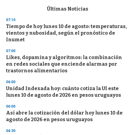
e
c
Últimas Noticias
o
n
07:10
d
Tiempo de hoy lunes 10 de agosto: temperaturas,
s
o
vientos y nubosidad, según el pronóstico de
f
Inumet
3
3
s
07:00
e
Likes, dopamina y algoritmos: la combinación
c
en redes sociales que enciende alarmas por
o
n
trastornos alimentarios
d
s
06:00
Unidad Indexada hoy: cuánto cotiza la UI este
lunes 10 de agosto de 2026 en pesos uruguayos
06:00
Así abre la cotización del dólar hoy lunes 10 de
agosto de 2026 en pesos uruguayos
04:30