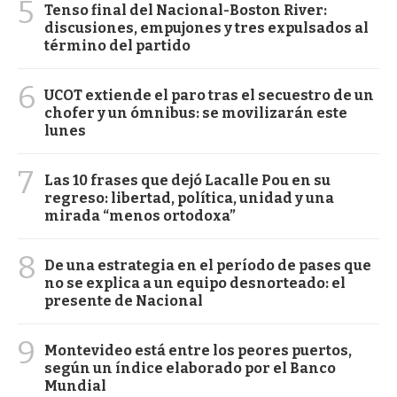
5
Tenso final del Nacional-Boston River:
discusiones, empujones y tres expulsados al
término del partido
6
UCOT extiende el paro tras el secuestro de un
chofer y un ómnibus: se movilizarán este
lunes
7
Las 10 frases que dejó Lacalle Pou en su
regreso: libertad, política, unidad y una
mirada “menos ortodoxa”
8
De una estrategia en el período de pases que
no se explica a un equipo desnorteado: el
presente de Nacional
9
Montevideo está entre los peores puertos,
según un índice elaborado por el Banco
Mundial