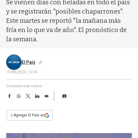
a
Se vienen días con heladas en todo el país
y se registrarán "posibles chaparrones".
Este martes se reportó "la mañana más
fría en lo que va de año". El pronóstico de
la semana.
El País
19/05/2026, 12:41
Compartir esta noticia
F
W
T
L
E
a
h
w
i
m
c
a
i
n
a
e
t
t
k
i
+
Agregar El País en
b
s
t
e
l
o
A
e
d
o
p
r
I
k
p
n