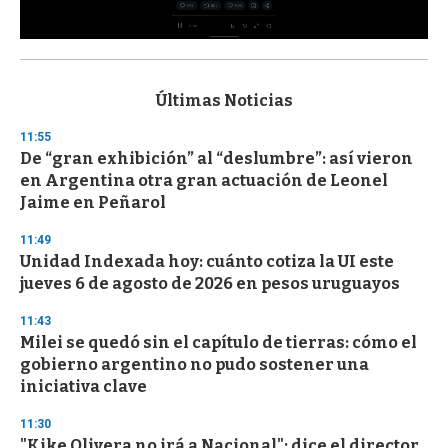
0
s
e
c
Últimas Noticias
o
n
11:55
d
De “gran exhibición” al “deslumbre”: así vieron
s
o
en Argentina otra gran actuación de Leonel
f
Jaime en Peñarol
3
3
s
11:49
e
Unidad Indexada hoy: cuánto cotiza la UI este
c
jueves 6 de agosto de 2026 en pesos uruguayos
o
n
d
11:43
s
Milei se quedó sin el capítulo de tierras: cómo el
gobierno argentino no pudo sostener una
iniciativa clave
11:30
"Kike Olivera no irá a Nacional": dice el director