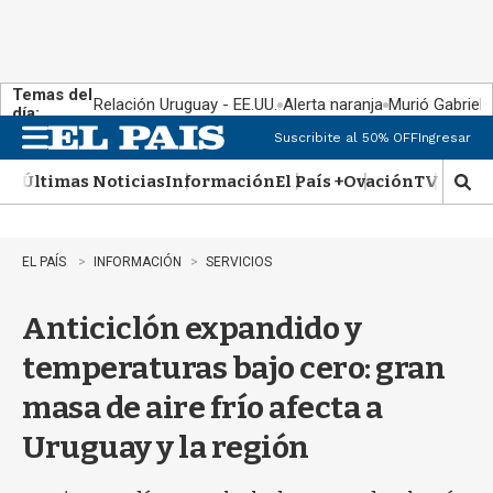
Temas del
Relación Uruguay - EE.UU.
Alerta naranja
Murió Gabriel 
día:
Suscribite al 50% OFF
Ingresar
M
e
Últimas Noticias
Información
El País +
Ovación
TV Show
n
M
u
o
s
t
EL PAÍS
INFORMACIÓN
SERVICIOS
r
a
Anticiclón expandido y
r
b
temperaturas bajo cero: gran
�
s
masa de aire frío afecta a
q
u
Uruguay y la región
e
d