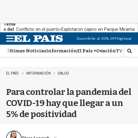
Tema
s del
Conflicto en el puerto
Explotaron cajero en Parque Miramar
día:
Suscribite al 50% OFF
Ingresar
M
e
Últimas Noticias
Información
El País +
Ovación
TV Show
n
M
u
o
s
t
EL PAÍS
INFORMACIÓN
SALUD
r
a
Para controlar la pandemia del
r
b
COVID-19 hay que llegar a un
�
s
5% de positividad
q
u
e
d