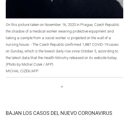
On this picture taken on November 16, 2020 in Prague, Czech Republic
the shadow of a medical worker wearing protective equipment and
taking a sample from a social worker is projected on the wall of a
nursing house. - The Czech Republic confirmed 1,887 COVID-19 cases
on Sunday, which is the lowest daily rise since October 5, according to
the latest data that the Health Ministry released on its website today.
(Photo by Michal Cizek / AFP)
MICHAL CIZEK/AFP
BAJAN LOS CASOS DEL NUEVO CORONAVIRUS