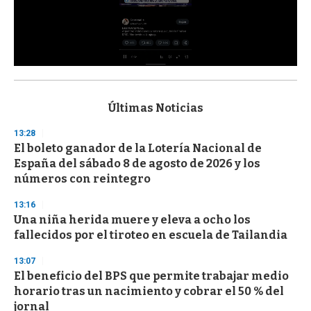
0
s
e
c
Últimas Noticias
o
n
13:28
d
El boleto ganador de la Lotería Nacional de
s
o
España del sábado 8 de agosto de 2026 y los
f
números con reintegro
3
3
s
13:16
e
Una niña herida muere y eleva a ocho los
c
fallecidos por el tiroteo en escuela de Tailandia
o
n
d
13:07
s
El beneficio del BPS que permite trabajar medio
horario tras un nacimiento y cobrar el 50 % del
jornal