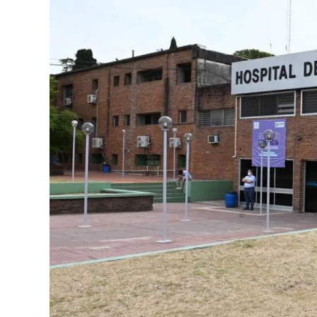
o
p
r
I
k
p
n