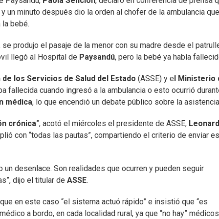
e Paysandú,
Paola Sención
, declaró en conferencia de prensa 
, y un minuto después dio la orden al chofer de la ambulancia qu
 la bebé.
6, se produjo el pasaje de la menor con su madre desde el patrull
vil llegó al Hospital de
Paysandú
, pero la bebé ya había fallecid
 de los Servicios de Salud del Estado
(ASSE) y e
l Ministerio
a fallecida cuando ingresó a la ambulancia o esto ocurrió durant
n médica
, lo que encendió un debate público sobre la asistencia
ón crónica
”, acotó el miércoles el presidente de ASSE,
Leonar
lió con “todas las pautas”, compartiendo el criterio de enviar e
vo un desenlace. Son realidades que ocurren y pueden seguir
s”, dijo el titular de
ASSE
.
 que en este caso “el sistema actuó rápido” e insistió que “es
 médico a bordo, en cada localidad rural, ya que “no hay” médico