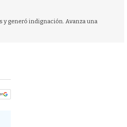
s
q
u
e
dos y generó indignación. Avanza una
d
a
 en