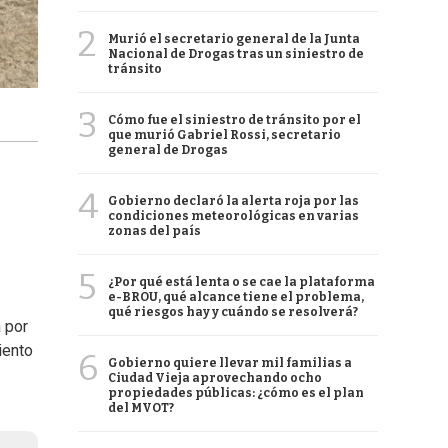
2
Murió el secretario general de la Junta
Nacional de Drogas tras un siniestro de
tránsito
3
Cómo fue el siniestro de tránsito por el
que murió Gabriel Rossi, secretario
general de Drogas
4
Gobierno declaró la alerta roja por las
condiciones meteorológicas en varias
zonas del país
5
¿Por qué está lenta o se cae la plataforma
e-BROU, qué alcance tiene el problema,
qué riesgos hay y cuándo se resolverá?
 por
iento
6
Gobierno quiere llevar mil familias a
Ciudad Vieja aprovechando ocho
propiedades públicas: ¿cómo es el plan
del MVOT?