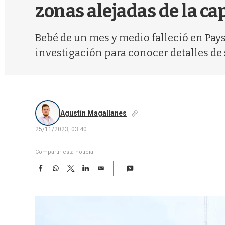
zonas alejadas de la ca
Bebé de un mes y medio falleció en Pay
investigación para conocer detalles de 
Agustín Magallanes
25/11/2023, 03:40
Compartir esta noticia
F
W
T
L
E
a
h
w
i
m
c
a
i
n
a
e
t
t
k
i
b
s
t
e
l
o
A
e
d