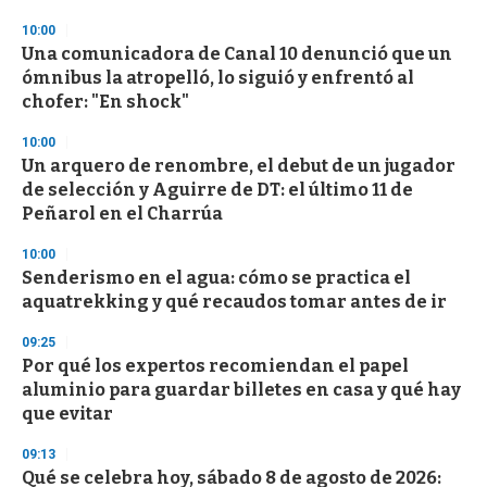
3
10:00
3
s
Una comunicadora de Canal 10 denunció que un
e
ómnibus la atropelló, lo siguió y enfrentó al
c
chofer: "En shock"
o
n
d
10:00
s
Un arquero de renombre, el debut de un jugador
de selección y Aguirre de DT: el último 11 de
Peñarol en el Charrúa
10:00
Senderismo en el agua: cómo se practica el
aquatrekking y qué recaudos tomar antes de ir
09:25
Por qué los expertos recomiendan el papel
aluminio para guardar billetes en casa y qué hay
que evitar
09:13
Qué se celebra hoy, sábado 8 de agosto de 2026: