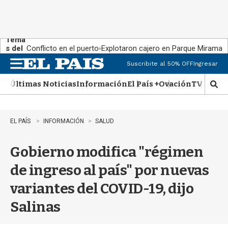
Tema
s del
Conflicto en el puerto
Explotaron cajero en Parque Miramar
día:
Suscribite al 50% OFF
Ingresar
M
e
Últimas Noticias
Información
El País +
Ovación
TV Show
n
M
u
o
s
t
EL PAÍS
INFORMACIÓN
SALUD
r
a
Gobierno modifica "régimen
r
b
de ingreso al país" por nuevas
�
s
variantes del COVID-19, dijo
q
u
Salinas
e
d