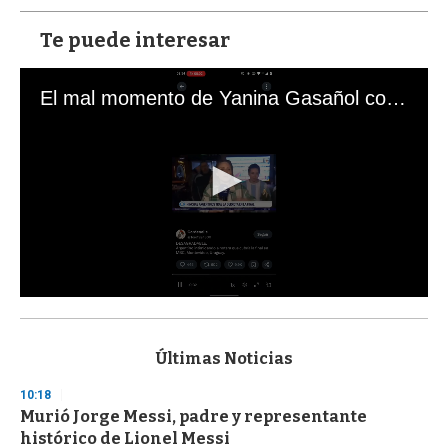
Te puede interesar
El mal momento de Yanina Gasañol con un hincha argentino en "Subrayado"
0
s
e
c
Últimas Noticias
o
n
10:18
d
Murió Jorge Messi, padre y representante
s
o
histórico de Lionel Messi
f