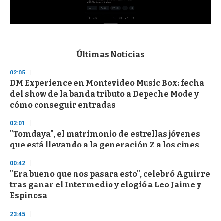
0
s
e
c
Últimas Noticias
o
n
02:05
d
DM Experience en Montevideo Music Box: fecha
s
o
del show de la banda tributo a Depeche Mode y
f
cómo conseguir entradas
3
3
s
02:01
e
"Tomdaya", el matrimonio de estrellas jóvenes
c
que está llevando a la generación Z a los cines
o
n
d
00:42
s
"Era bueno que nos pasara esto", celebró Aguirre
tras ganar el Intermedio y elogió a Leo Jaime y
Espinosa
23:45