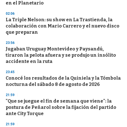
n
en el Planetario
d
s
02:06
La Triple Nelson: su show en La Trastienda, la
colaboración con Mario Carrero y el nuevo disco
que preparan
23:56
Jugaban Uruguay Montevideo y Paysandú,
tiraron la pelota afuera y se produjo un insólito
accidente en la ruta
23:45
Conocé los resultados de la Quiniela y la Tómbola
nocturna del sábado 8 de agosto de 2026
21:59
"Que se juegue el fin de semana que viene": la
postura de Peñarol sobre la fijación del partido
ante City Torque
21:59