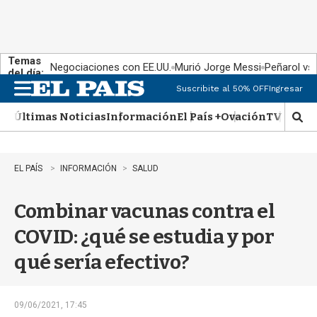
Temas
Negociaciones con EE.UU.
Murió Jorge Messi
Peñarol vs
del día:
Suscribite al 50% OFF
Ingresar
M
e
Últimas Noticias
Información
El País +
Ovación
TV Show
n
M
u
o
s
t
EL PAÍS
INFORMACIÓN
SALUD
r
a
Combinar vacunas contra el
r
b
COVID: ¿qué se estudia y por
�
s
qué sería efectivo?
q
u
e
d
09/06/2021, 17:45