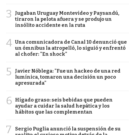
3
Jugaban Uruguay Montevideo y Paysandú,
tiraron la pelota afuera y se produjo un
insólito accidente en la ruta
4
Una comunicadora de Canal 10 denunció que
un ómnibus la atropelló, lo siguió y enfrentó
al chofer: "En shock"
5
Javier Nóblega: "Fue un hackeo de una red
lumínica, tomaron una decisión un poco
apresurada"
6
Hígado graso: seis bebidas que pueden
ayudar a cuidar la salud hepática y los
hábitos que las complementan
7
Sergio Puglia anunció la suspensión de su
reality: el curioso motivo detrás de la