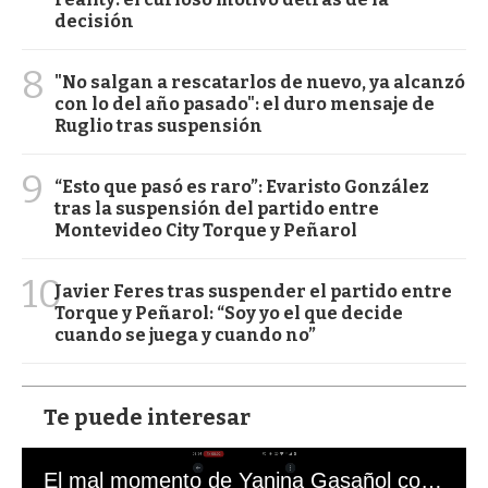
decisión
8
"No salgan a rescatarlos de nuevo, ya alcanzó
con lo del año pasado": el duro mensaje de
Ruglio tras suspensión
9
“Esto que pasó es raro”: Evaristo González
tras la suspensión del partido entre
Montevideo City Torque y Peñarol
10
Javier Feres tras suspender el partido entre
Torque y Peñarol: “Soy yo el que decide
cuando se juega y cuando no”
Te puede interesar
El mal momento de Yanina Gasañol con un hincha argentino en "Subrayado"