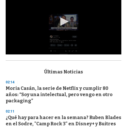
0
s
e
c
Últimas Noticias
o
n
02:14
d
Moria Casán, la serie de Netflix y cumplir 80
s
o
años: “Soy una intelectual, pero vengo en otro
f
packaging”
3
3
s
02:11
e
¿Qué hay para hacer en la semana? Ruben Blades
c
en el Sodre, "Camp Rock 3" en Disney+ y Buitres
o