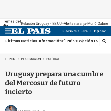
Temas del
Relación Uruguay - EE.UU.
Alerta naranja
Murió Gabriel 
día:
Suscribite al 50% OFF
Ingresar
M
e
Últimas Noticias
Información
El País +
Ovación
TV Show
n
M
u
o
s
t
EL PAÍS
INFORMACIÓN
POLÍTICA
r
a
Uruguay prepara una cumbre
r
b
del Mercosur de futuro
�
s
incierto
q
u
e
d