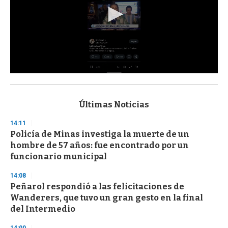
0
s
e
c
Últimas Noticias
o
n
14:11
d
Policía de Minas investiga la muerte de un
s
o
hombre de 57 años: fue encontrado por un
f
funcionario municipal
3
3
s
14:08
e
Peñarol respondió a las felicitaciones de
c
Wanderers, que tuvo un gran gesto en la final
o
n
del Intermedio
d
s