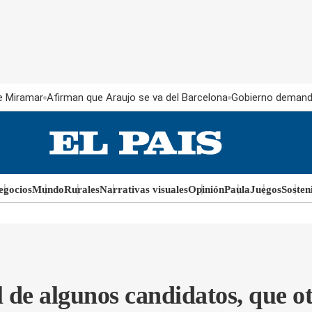
e Miramar
Afirman que Araujo se va del Barcelona
Gobierno demand
egocios
Mundo
Rurales
Narrativas visuales
Opinión
Paula
Juegos
Sosten
l de algunos candidatos, que ot