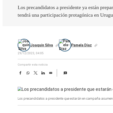
Los precandidatos a presidente ya están prepa
tendrá una participación protagónica en Urugu
Joaquín Silva
Pamela Díaz
29/12/2023, 04:05
Compartir esta noticia
F
W
T
L
E
a
h
w
i
m
c
a
i
n
a
e
t
t
k
i
b
s
t
e
l
o
A
e
d
Los precandidatos a presidente que estarán en campaña asumen q
o
p
r
I
k
p
n