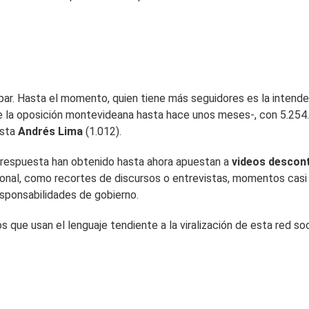
ar. Hasta el momento, quien tiene más seguidores es la intendent
 la oposición montevideana hasta hace unos meses-, con 5.254. En
ista
Andrés Lima
(1.012).
r respuesta han obtenido hasta ahora apuestan a
videos descon
nal, como recortes de discursos o entrevistas, momentos casi in
sponsabilidades de gobierno.
s que usan el lenguaje tendiente a la viralización de esta red soc