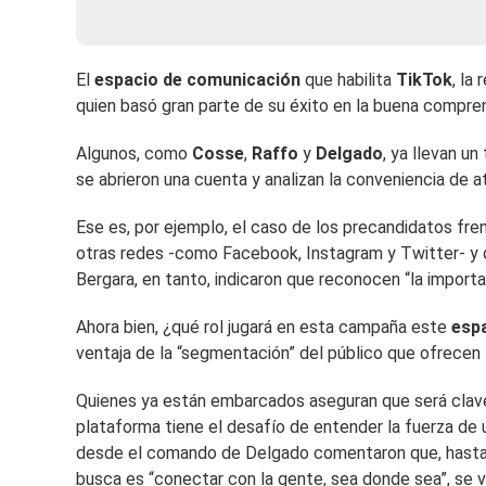
El
espacio de comunicación
que habilita
TikTok
, la
quien basó gran parte de su éxito en la buena compre
Algunos, como
Cosse
,
Raffo
y
Delgado
, ya llevan u
se abrieron una cuenta y analizan la conveniencia de 
Ese es, por ejemplo, el caso de los precandidatos fr
otras redes -como Facebook, Instagram y Twitter- y que
Bergara, en tanto, indicaron que reconocen “la import
Ahora bien, ¿qué rol jugará en esta campaña este
espa
ventaja de la “segmentación” del público que ofrecen 
Quienes ya están embarcados aseguran que será clave. 
plataforma tiene el desafío de entender la fuerza de 
desde el comando de Delgado comentaron que, hasta e
busca es “conectar con la gente, sea donde sea”, se v