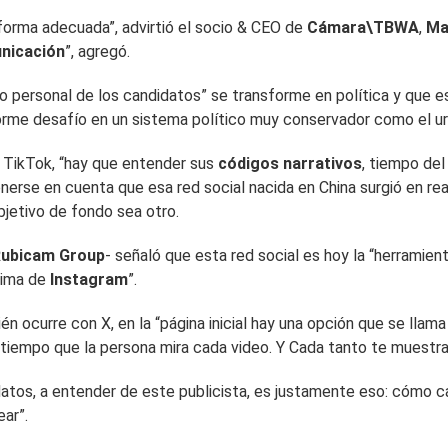
 forma adecuada”, advirtió el socio & CEO de
Cámara\TBWA
,
Ma
unicación
”, agregó.
o personal de los candidatos” se transforme en política y que es
norme desafío en un sistema político muy conservador como el u
n TikTok, “hay que entender sus
códigos narrativos
, tiempo del
enerse en cuenta que esa red social nacida en China surgió en r
jetivo de fondo sea otro.
Rubicam Group
- señaló que esta red social es hoy la “herramie
ncima de
Instagram
”.
 ocurre con X, en la “página inicial hay una opción que se llama
tiempo que la persona mira cada video. Y Cada tanto te muestra o
tos, a entender de este publicista, es justamente eso: cómo cap
ar”.