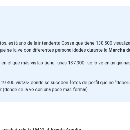
tos, está uno de la intendenta Cosse que tiene 138.500 visualiz
que se la ve con diferentes personalidades durante la
Marcha de
 y en el que más vistas tiene -unas 137.900- se lo ve en un gimn
19.400 vistas- donde se suceden fotos de perfil que no “debería”
car (donde se la ve con una pose más formal).
” arrebatarle la IMM al Frente Amplio