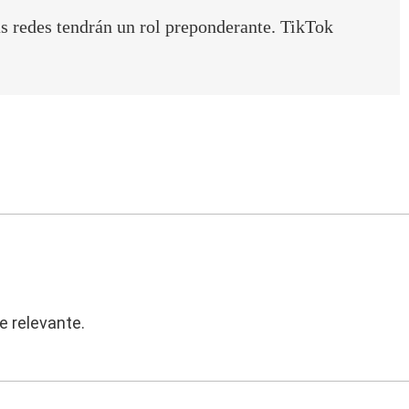
s
as redes tendrán un rol preponderante. TikTok
q
u
e
d
a