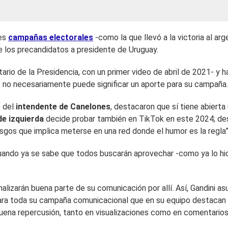
tes
campañas electorales
-como la que llevó a la victoria al ar
e los precandidatos a presidente de Uruguay.
tario de la Presidencia, con un primer video de abril de 2021- y 
s- no necesariamente puede significar un aporte para su campaña.
 del
intendente de Canelones
, destacaron que sí tiene abierta
de izquierda
decide probar también en TikTok en este 2024; de
esgos que implica meterse en una red donde el humor es la regla”
ando ya se sabe que todos buscarán aprovechar -como ya lo hic
lizarán buena parte de su comunicación por allí. Así, Gandini a
n” para toda su campaña comunicacional que en su equipo destaca
ena repercusión, tanto en visualizaciones como en comentarios