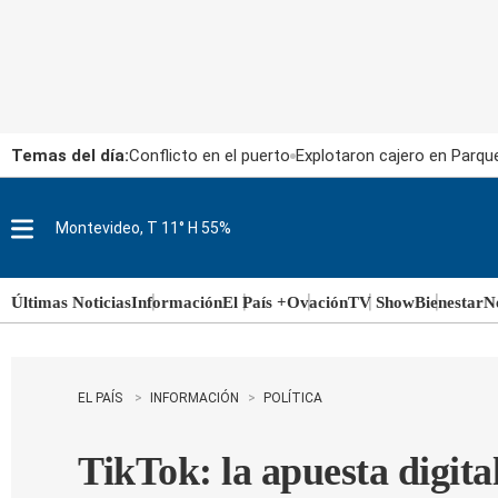
Temas del día:
Conflicto en el puerto
Explotaron cajero en Parqu
Montevideo, T 11° H 55%
M
e
n
u
Últimas Noticias
Información
El País +
Ovación
TV Show
Bienestar
N
EL PAÍS
INFORMACIÓN
POLÍTICA
TikTok: la apuesta digita