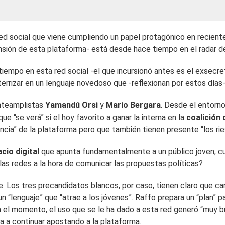
 red social que viene cumpliendo un papel protagónico en recien
nsión de esta plataforma- está desde hace tiempo en el radar d
n tiempo en esta red social -el que incursionó antes es el exsecre
aterrizar en un lenguaje novedoso que -reflexionan por estos día
enteamplistas
Yamandú Orsi
y
Mario Bergara
. Desde el entorno
 “se verá” si el hoy favorito a ganar la interna en la
coalición 
ancia” de la plataforma pero que también tienen presente “los ri
cio digital
que apunta fundamentalmente a un público joven, cu
las redes a la hora de comunicar las propuestas políticas?
Los tres precandidatos blancos, por caso, tienen claro que cana
un “lenguaje” que “atrae a los jóvenes”. Raffo prepara un “pla
l momento, el uso que se le ha dado a esta red generó “muy bu
a a continuar apostando a la plataforma.