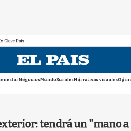
En Clave País
ienestar
Negocios
Mundo
Rurales
Narrativas visuales
Opin
 exterior: tendrá un "mano a