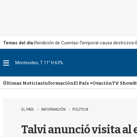
Temas del día:
Rendición de Cuentas
Temporal causa destrozos
Montevideo, T 11° H 63%
M
e
n
u
Últimas Noticias
Información
El País +
Ovación
TV Show
B
EL PAÍS
INFORMACIÓN
POLÍTICA
Talvi anunció visita al