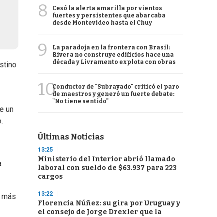
8
Cesó la alerta amarilla por vientos
fuertes y persistentes que abarcaba
desde Montevideo hasta el Chuy
9
La paradoja en la frontera con Brasil:
Rivera no construye edificios hace una
década y Livramento explota con obras
stino
10
Conductor de "Subrayado" criticó el paro
de maestros y generó un fuerte debate:
"No tiene sentido"
e un
.
Últimas Noticias
13:25
Ministerio del Interior abrió llamado
a
laboral con sueldo de $63.937 para 223
cargos
13:22
o más
Florencia Núñez: su gira por Uruguay y
el consejo de Jorge Drexler que la