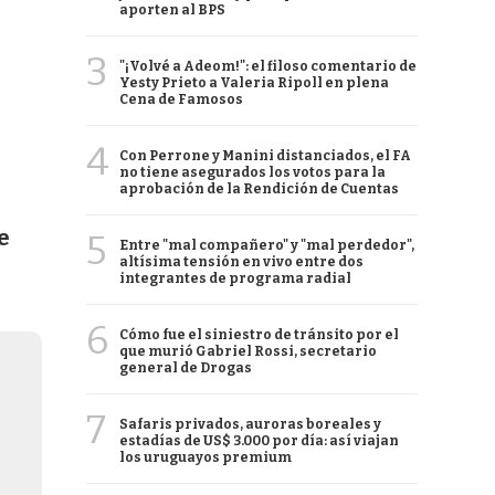
aporten al BPS
3
"¡Volvé a Adeom!": el filoso comentario de
Yesty Prieto a Valeria Ripoll en plena
Cena de Famosos
4
Con Perrone y Manini distanciados, el FA
no tiene asegurados los votos para la
aprobación de la Rendición de Cuentas
e
5
Entre "mal compañero" y "mal perdedor",
altísima tensión en vivo entre dos
integrantes de programa radial
6
Cómo fue el siniestro de tránsito por el
que murió Gabriel Rossi, secretario
general de Drogas
7
Safaris privados, auroras boreales y
estadías de US$ 3.000 por día: así viajan
los uruguayos premium