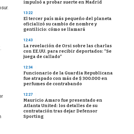
impulsó a probar suerte en Madrid
osur.
13:22
El tercer país más pequeño del planeta
oficializó su cambio de nombre y
gentilicio: cómo se llamará
12:43
La revelación de Orsi sobre las charlas
.
con EE.UU. para recibir deportados: “Se
juega de callado”
12:34
Funcionario de la Guardia Republicana
fue atrapado con más de $ 300.000 en
perfumes de contrabando
12:27
er
Mauricio Amaro fue presentado en
Atlanta United: los detalles de su
contratación tras dejar Defensor
n
Sporting