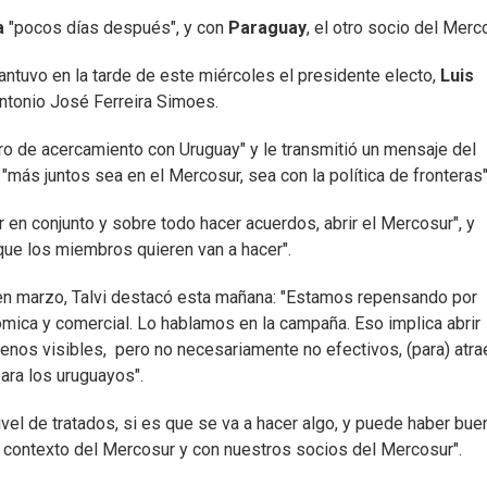
a
"pocos días después", y con
Paraguay
, el otro socio del Merc
antuvo en la tarde de este miércoles el presidente electo,
Luis
Antonio José Ferreira Simoes.
laro de acercamiento con Uruguay" y le transmitió un mensaje del
 "más juntos sea en el Mercosur, sea con la política de fronteras"
r en conjunto y sobre todo hacer acuerdos, abrir el Mercosur", y
que los miembros quieren van a hacer".
en marzo, Talvi destacó esta mañana: "Estamos repensando por
mica y comercial. Lo hablamos en la campaña. Eso implica abrir
nos visibles, pero no necesariamente no efectivos, (para) atra
para los uruguayos".
el de tratados, si es que se va a hacer algo, y puede haber bue
l contexto del Mercosur y con nuestros socios del Mercosur".