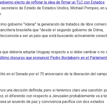
gobierno electo de reflotar la idea de firmar un TLC con Estados
 al secretario de Estado de Estados Unidos, Michael Pompeo, en 
.
mo gobierno "liderar" la generación de tratados de libre comerc
 cancillería brasileña que "desde el segundo gobierno de Dilma,
oteccionista a ser un país que está buscando activamente conec
ra que debería adoptar Uruguay respecto a si debe cambiar o no 
último discurso que pronunció Pedro Bordaberry en el Parlamen
litó en el Senado por el 75 aniversario de la liberación del camp
mos una decisión definida, pero si tenemos claro una cuestión: p
 vez, el diferendo con respecto a Jerusalen probablemente va a t
 sea un acuerdo de paz y convivencia pacífica con dos estados