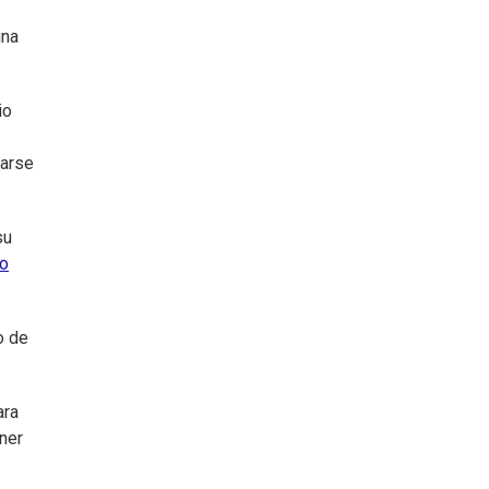
una
io
tarse
su
to
o de
ara
ener