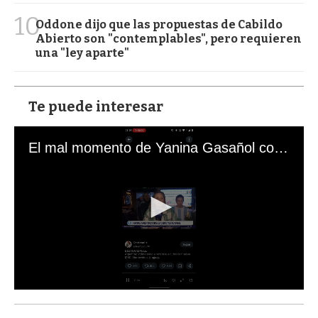
10
Oddone dijo que las propuestas de Cabildo
Abierto son "contemplables", pero requieren
una "ley aparte"
Te puede interesar
El mal momento de Yanina Gasañol con un hincha argentino en "Subrayado"
0
s
e