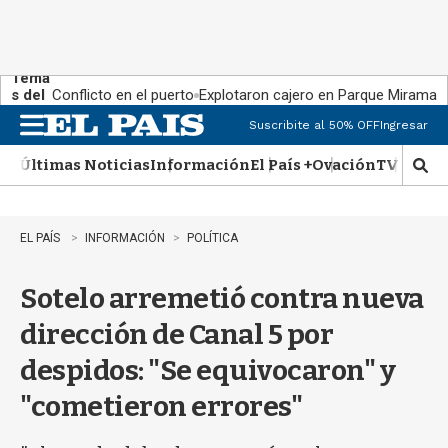
Tema
s del
Conflicto en el puerto
Explotaron cajero en Parque Miramar
día:
Suscribite al 50% OFF
Ingresar
M
e
Últimas Noticias
Información
El País +
Ovación
TV Show
n
M
u
o
s
t
EL PAÍS
INFORMACIÓN
POLÍTICA
r
a
Sotelo arremetió contra nueva
r
b
dirección de Canal 5 por
�
s
despidos: "Se equivocaron" y
q
u
"cometieron errores"
e
d