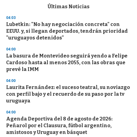
c
Últimas Noticias
o
n
04:03
d
Lubetkin: "No hay negociación concreta" con
s
o
EEUU. y, si llegan deportados, tendrán prioridad
f
"uruguayos detenidos"
3
3
s
04:00
e
La basura de Montevideo seguirá yendo a Felipe
c
Cardoso hasta al menos 2055, con las obras que
o
n
prevé la IMM
d
s
04:00
Laurita Fernández: el suceso teatral, su noviazgo
con perfil bajo y el recuerdo de su paso por la tv
uruguaya
04:00
Agenda Deportiva del 8 de agosto de 2026:
Peñarol por el Clausura, fútbol argentino,
amistosos y Uruguay en básquet