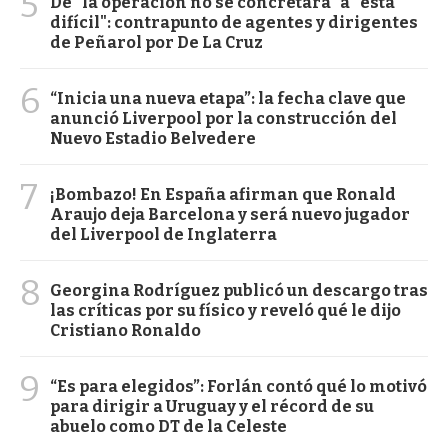
5
De "la operación no se concretará" a "está
difícil": contrapunto de agentes y dirigentes
de Peñarol por De La Cruz
6
“Inicia una nueva etapa”: la fecha clave que
anunció Liverpool por la construcción del
Nuevo Estadio Belvedere
7
¡Bombazo! En España afirman que Ronald
Araujo deja Barcelona y será nuevo jugador
del Liverpool de Inglaterra
8
Georgina Rodríguez publicó un descargo tras
las críticas por su físico y reveló qué le dijo
Cristiano Ronaldo
9
“Es para elegidos”: Forlán contó qué lo motivó
para dirigir a Uruguay y el récord de su
abuelo como DT de la Celeste