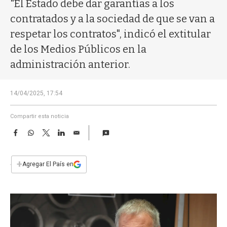
a
"El Estado debe dar garantías a los
contratados y a la sociedad de que se van a
respetar los contratos", indicó el extitular
de los Medios Públicos en la
administración anterior.
14/04/2025, 17:54
Compartir esta noticia
F
W
T
L
E
a
h
w
i
m
c
a
i
n
a
e
t
t
k
i
+
Agregar El País en
b
s
t
e
l
o
A
e
d
o
p
r
I
k
p
n