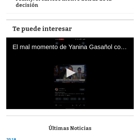
decisión
Te puede interesar
El mal momento de Yanina Gasañol con un hincha argentino en "Subrayado"
0
s
e
c
Últimas Noticias
o
n
20:18