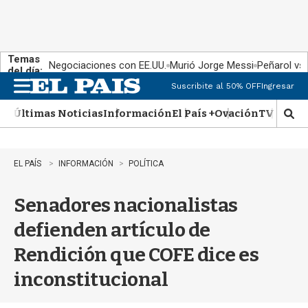
Temas
Negociaciones con EE.UU.
Murió Jorge Messi
Peñarol vs
del día:
Suscribite al 50% OFF
Ingresar
M
e
Últimas Noticias
Información
El País +
Ovación
TV Show
n
M
u
o
s
t
EL PAÍS
INFORMACIÓN
POLÍTICA
r
a
Senadores nacionalistas
r
b
defienden artículo de
�
s
Rendición que COFE dice es
q
u
inconstitucional
e
d