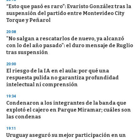
d
“Esto que pasó es raro”: Evaristo González tras la
s
o
suspensión del partido entre Montevideo City
f
Torque y Peñarol
3
3
s
20:08
e
"No salgan a rescatarlos de nuevo, ya alcanzó
c
con lo del año pasado": el duro mensaje de Ruglio
o
n
tras suspensión
d
s
20:00
El riesgo de la IA en el aula: por qué una
respuesta pulida no garantiza profundidad
intelectual ni comprensión
19:34
Condenaron a los integrantes de la banda que
explotó el cajero en Parque Miramar; cuáles son
las condenas
19:11
Uruguay aseguró su mejor participación en un