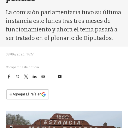
a
La comisión parlamentaria tuvo su última
instancia este lunes tras tres meses de
funcionamiento y ahora el tema pasará a
ser tratado en el plenario de Diputados.
08/06/2026, 16:51
Compartir esta noticia
F
W
T
L
E
a
h
w
i
m
c
a
i
n
a
e
t
t
k
i
+
Agregar El País en
b
s
t
e
l
o
A
e
d
o
p
r
I
k
p
n