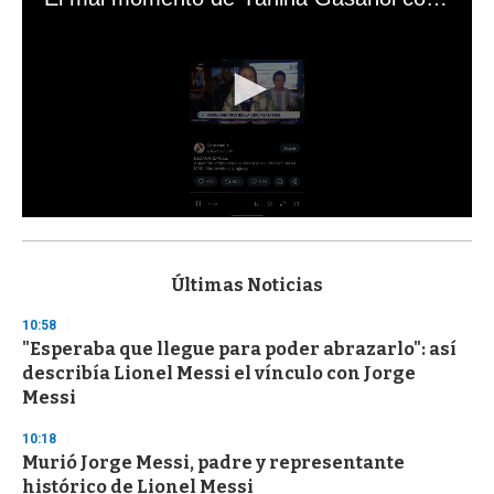
0
s
e
c
Últimas Noticias
o
n
10:58
d
"Esperaba que llegue para poder abrazarlo": así
s
o
describía Lionel Messi el vínculo con Jorge
f
Messi
3
3
s
10:18
e
Murió Jorge Messi, padre y representante
c
histórico de Lionel Messi
o