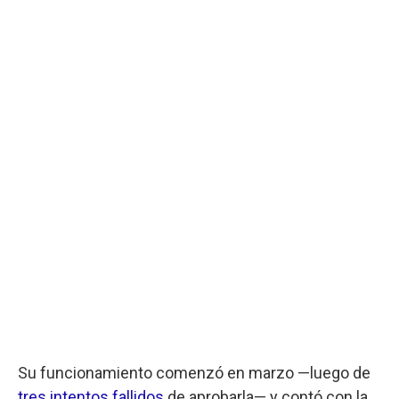
Su funcionamiento comenzó en marzo —luego de
tres intentos fallidos
de aprobarla— y contó con la