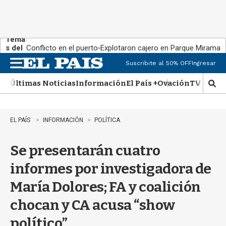
Tema
s del
Conflicto en el puerto
Explotaron cajero en Parque Miramar
día:
Suscribite al 50% OFF
Ingresar
M
e
Últimas Noticias
Información
El País +
Ovación
TV Show
n
M
u
o
s
t
EL PAÍS
INFORMACIÓN
POLÍTICA
r
a
Se presentarán cuatro
r
b
informes por investigadora de
�
s
María Dolores; FA y coalición
q
u
chocan y CA acusa “show
e
d
político”