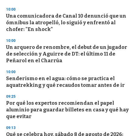
n
d
10:00
s
Una comunicadora de Canal 10 denunció que un
ómnibus la atropelló, lo siguió y enfrentó al
chofer: "En shock"
10:00
Un arquero de renombre, el debut de un jugador
de selección y Aguirre de DT: el último 11 de
Peñarol en el Charrúa
10:00
Senderismo en el agua: cómo se practica el
aquatrekking y qué recaudos tomar antes de ir
09:25
Por qué los expertos recomiendan el papel
aluminio para guardar billetes en casa y qué hay
que evitar
09:13
Qué se celebra hoy, sábado 8 de agosto de 2026: