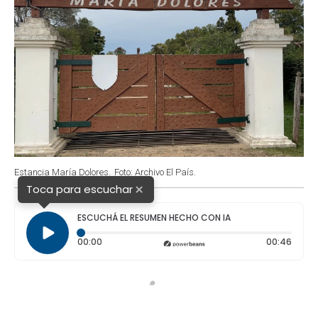
Estancia María Dolores.
Foto: Archivo El País.
×
Toca para escuchar
ESCUCHÁ EL RESUMEN HECHO CON IA
Tiempo transcurrido: 0 segundos
Durac
00:00
00:46