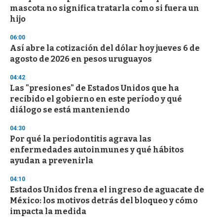
c
mascota no significa tratarla como si fuera un
o
n
hijo
d
s
06:00
Así abre la cotización del dólar hoy jueves 6 de
agosto de 2026 en pesos uruguayos
04:42
Las "presiones" de Estados Unidos que ha
recibido el gobierno en este período y qué
diálogo se está manteniendo
04:30
Por qué la periodontitis agrava las
enfermedades autoinmunes y qué hábitos
ayudan a prevenirla
04:10
Estados Unidos frena el ingreso de aguacate de
México: los motivos detrás del bloqueo y cómo
impacta la medida