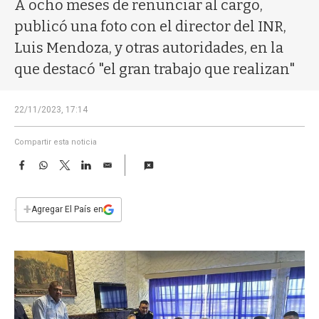
a
A ocho meses de renunciar al cargo,
publicó una foto con el director del INR,
Luis Mendoza, y otras autoridades, en la
que destacó "el gran trabajo que realizan"
22/11/2023, 17:14
Compartir esta noticia
F
W
T
L
E
a
h
w
i
m
c
a
i
n
a
e
t
t
k
i
+
Agregar El País en
b
s
t
e
l
o
A
e
d
o
p
r
I
k
p
n