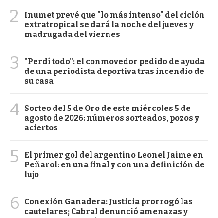
2
Inumet prevé que "lo más intenso" del ciclón
extratropical se dará la noche del jueves y
madrugada del viernes
3
"Perdí todo": el conmovedor pedido de ayuda
de una periodista deportiva tras incendio de
su casa
4
Sorteo del 5 de Oro de este miércoles 5 de
agosto de 2026: números sorteados, pozos y
aciertos
5
El primer gol del argentino Leonel Jaime en
Peñarol: en una final y con una definición de
lujo
6
Conexión Ganadera: Justicia prorrogó las
cautelares; Cabral denunció amenazas y