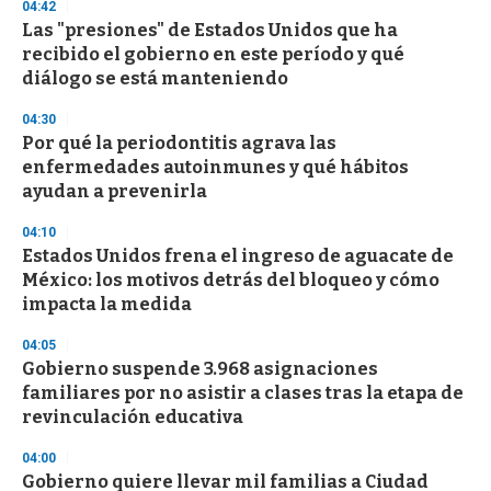
04:42
3
s
Las "presiones" de Estados Unidos que ha
e
recibido el gobierno en este período y qué
c
diálogo se está manteniendo
o
n
d
04:30
s
Por qué la periodontitis agrava las
enfermedades autoinmunes y qué hábitos
ayudan a prevenirla
04:10
Estados Unidos frena el ingreso de aguacate de
México: los motivos detrás del bloqueo y cómo
impacta la medida
04:05
Gobierno suspende 3.968 asignaciones
familiares por no asistir a clases tras la etapa de
revinculación educativa
04:00
Gobierno quiere llevar mil familias a Ciudad