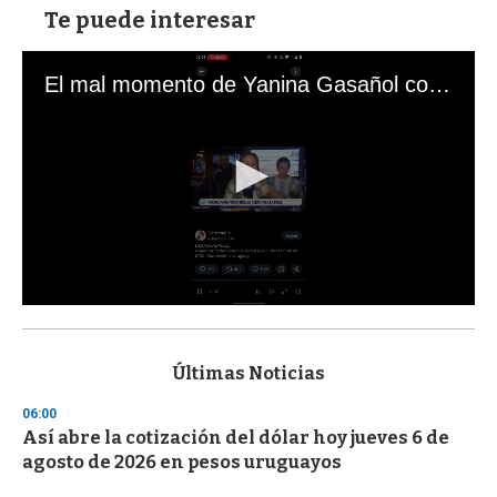
Te puede interesar
El mal momento de Yanina Gasañol con un hincha argentino en "Subrayado"
0
s
e
c
Últimas Noticias
o
n
06:00
d
Así abre la cotización del dólar hoy jueves 6 de
s
o
agosto de 2026 en pesos uruguayos
f
3