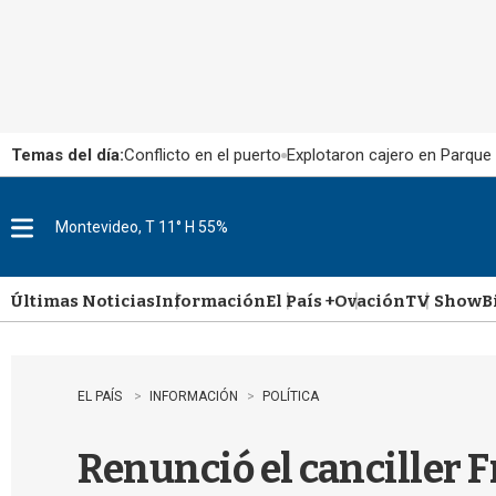
Temas del día:
Conflicto en el puerto
Explotaron cajero en Parque
Montevideo, T 11° H 55%
M
e
n
u
Últimas Noticias
Información
El País +
Ovación
TV Show
B
EL PAÍS
INFORMACIÓN
POLÍTICA
Renunció el canciller F