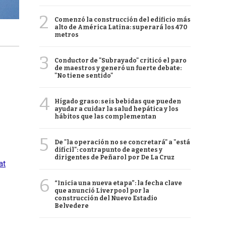
2
Comenzó la construcción del edificio más
alto de América Latina: superará los 470
metros
3
Conductor de "Subrayado" criticó el paro
de maestros y generó un fuerte debate:
"No tiene sentido"
4
Hígado graso: seis bebidas que pueden
ayudar a cuidar la salud hepática y los
hábitos que las complementan
5
De "la operación no se concretará" a "está
difícil": contrapunto de agentes y
dirigentes de Peñarol por De La Cruz
at
6
“Inicia una nueva etapa”: la fecha clave
que anunció Liverpool por la
construcción del Nuevo Estadio
Belvedere