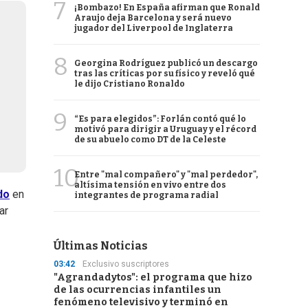
7
¡Bombazo! En España afirman que Ronald
Araujo deja Barcelona y será nuevo
jugador del Liverpool de Inglaterra
8
Georgina Rodríguez publicó un descargo
tras las críticas por su físico y reveló qué
le dijo Cristiano Ronaldo
9
“Es para elegidos”: Forlán contó qué lo
motivó para dirigir a Uruguay y el récord
de su abuelo como DT de la Celeste
10
Entre "mal compañero" y "mal perdedor",
altísima tensión en vivo entre dos
do
en
integrantes de programa radial
ar
Últimas Noticias
03:42
Exclusivo suscriptores
"Agrandadytos": el programa que hizo
de las ocurrencias infantiles un
fenómeno televisivo y terminó en