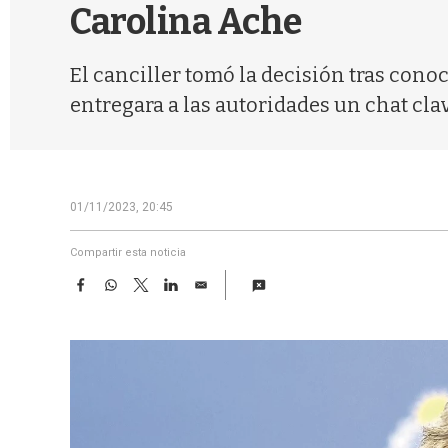
Carolina Ache
El canciller tomó la decisión tras cono
entregara a las autoridades un chat cla
01/11/2023, 20:45
Compartir esta noticia
F
W
T
L
E
a
h
w
i
m
c
a
i
n
a
e
t
t
k
i
b
s
t
e
l
o
A
e
d
o
p
r
I
k
p
n