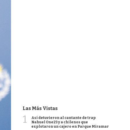
Las Más Vistas
1
Así detuvieron al cantante de trap
Nahuel One23 y a chilenos que
explotaron un cajero en Parque Miramar