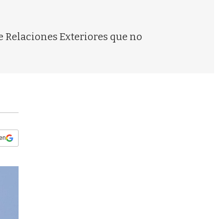
s
q
u
e
de Relaciones Exteriores que no
d
a
 en