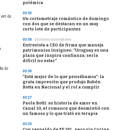
polémica
03:35
 en la
Un cortometraje romántico de domingo
con dos que se destacan en un muy
corto lote de participantes
03:30
Exclusivo suscriptores
Entrevista a CEO de firma que maneja
a
patrimonios Insigneo: "Uruguay es una
plaza que inspira confianza; sería
difícil no estar"
e lo
03:30
"Está mejor de lo que pensábamos": la
grata impresión que produjo Rubén
Botta en Nacional y el rol a cumplir
03:27
Paola Botti: su historia de amor en
Canal 10, el romance que desmintió con
un famoso y lo que trató en terapia
03:25
Con respaldo de EE.UU., pero sin Corina