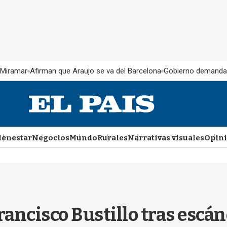
 Miramar
Afirman que Araujo se va del Barcelona
Gobierno demanda
ienestar
Negocios
Mundo
Rurales
Narrativas visuales
Opin
rancisco Bustillo tras escá