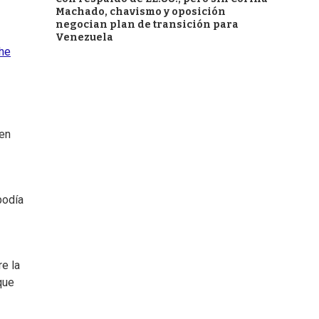
Machado, chavismo y oposición
negocian plan de transición para
Venezuela
he
 en
podía
re la
que