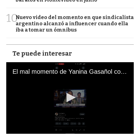
10
Nuevo video del momento en que sindicalista
argentino alcanzó a influencer cuando ella
iba a tomar un ómnibus
Te puede interesar
El mal momento de Yanina Gasañol con un hincha argentino en "Subrayado"
0