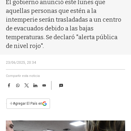
a
El gobierno anunció este lunes que
aquellas personas que estén a la
intemperie serán trasladadas a un centro
de evacuados debido a las bajas
temperaturas. Se declaró "alerta pública
de nivel rojo".
23/06/2025, 20:34
Compartir esta noticia
F
W
T
L
E
a
h
w
i
m
c
a
i
n
a
e
t
t
k
i
+
Agregar El País en
b
s
t
e
l
o
A
e
d
o
p
r
I
k
p
n