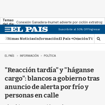
Temas
Conexión Ganadera
Inumet advierte por ciclón extratropi
del día:
Suscribite al 50% OFF
Ingresar
M
e
Últimas Noticias
Información
El País +
Ovación
TV Show
n
M
u
o
s
t
EL PAÍS
INFORMACIÓN
POLÍTICA
r
a
"Reacción tardía" y "háganse
r
b
cargo": blancos a gobierno tras
�
s
anuncio de alerta por frío y
q
u
personas en calle
e
d