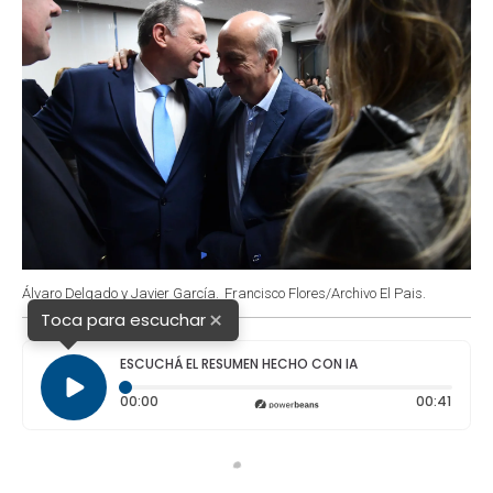
Álvaro Delgado y Javier García.
Francisco Flores/Archivo El Pais.
×
Toca para escuchar
ESCUCHÁ EL RESUMEN HECHO CON IA
Tiempo transcurrido: 0 segundos
Durac
00:00
00:41