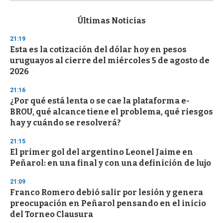
s
e
c
Últimas Noticias
o
n
21:19
d
Esta es la cotización del dólar hoy en pesos
s
o
uruguayos al cierre del miércoles 5 de agosto de
f
2026
3
3
s
21:16
e
¿Por qué está lenta o se cae la plataforma e-
c
BROU, qué alcance tiene el problema, qué riesgos
o
n
hay y cuándo se resolverá?
d
s
21:15
El primer gol del argentino Leonel Jaime en
Peñarol: en una final y con una definición de lujo
21:09
Franco Romero debió salir por lesión y genera
preocupación en Peñarol pensando en el inicio
del Torneo Clausura