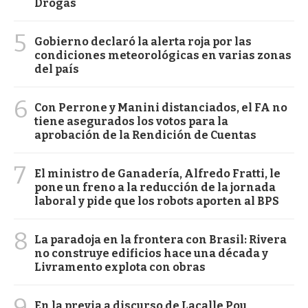
Drogas
5
Gobierno declaró la alerta roja por las
condiciones meteorológicas en varias zonas
del país
6
Con Perrone y Manini distanciados, el FA no
tiene asegurados los votos para la
aprobación de la Rendición de Cuentas
7
El ministro de Ganadería, Alfredo Fratti, le
pone un freno a la reducción de la jornada
laboral y pide que los robots aporten al BPS
8
La paradoja en la frontera con Brasil: Rivera
no construye edificios hace una década y
Livramento explota con obras
9
En la previa a discurso de Lacalle Pou,