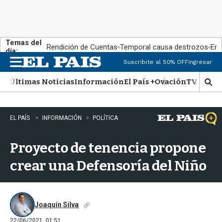
Temas del
Rendición de Cuentas
Temporal causa destrozos
En 
día:
Suscribite al 50% OFF
Ingresar
M
e
Últimas Noticias
Información
El País +
Ovación
TV Show
n
M
u
o
s
t
EL PAÍS
INFORMACIÓN
POLÍTICA
r
a
Proyecto de tenencia propone
r
b
crear una Defensoría del Niño
�
s
q
u
e
Joaquín Silva
d
22/06/2021, 01:51