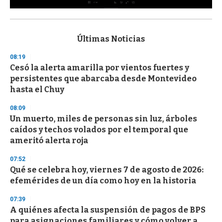
0
s
e
c
Últimas Noticias
o
n
08:19
d
Cesó la alerta amarilla por vientos fuertes y
s
o
persistentes que abarcaba desde Montevideo
f
hasta el Chuy
3
3
s
08:09
e
Un muerto, miles de personas sin luz, árboles
c
caídos y techos volados por el temporal que
o
n
ameritó alerta roja
d
s
07:52
Qué se celebra hoy, viernes 7 de agosto de 2026:
efemérides de un día como hoy en la historia
07:39
A quiénes afecta la suspensión de pagos de BPS
para asignaciones familiares y cómo volver a