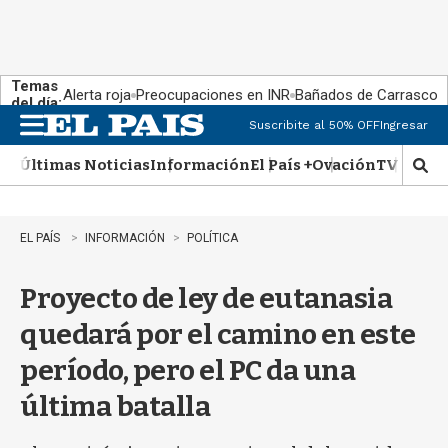
Temas
Alerta roja
Preocupaciones en INR
Bañados de Carrasco
del día:
Suscribite al 50% OFF
Ingresar
M
e
Últimas Noticias
Información
El País +
Ovación
TV Show
n
M
u
o
s
t
EL PAÍS
INFORMACIÓN
POLÍTICA
r
a
Proyecto de ley de eutanasia
r
b
quedará por el camino en este
�
s
período, pero el PC da una
q
u
última batalla
e
d