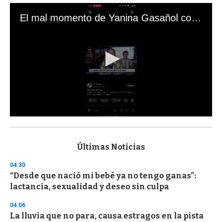
El mal momento de Yanina Gasañol con un hincha argentino en "Subrayado"
0
s
e
c
Últimas Noticias
o
n
04:30
d
“Desde que nació mi bebé ya no tengo ganas”:
s
o
lactancia, sexualidad y deseo sin culpa
f
3
04:06
3
s
La lluvia que no para, causa estragos en la pista