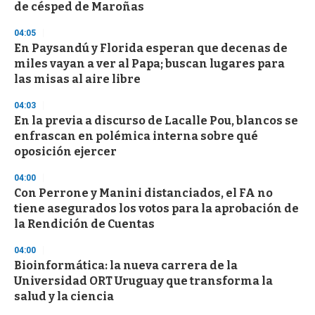
e
de césped de Maroñas
c
o
04:05
n
d
En Paysandú y Florida esperan que decenas de
s
miles vayan a ver al Papa; buscan lugares para
las misas al aire libre
04:03
En la previa a discurso de Lacalle Pou, blancos se
enfrascan en polémica interna sobre qué
oposición ejercer
04:00
Con Perrone y Manini distanciados, el FA no
tiene asegurados los votos para la aprobación de
la Rendición de Cuentas
04:00
Bioinformática: la nueva carrera de la
Universidad ORT Uruguay que transforma la
salud y la ciencia