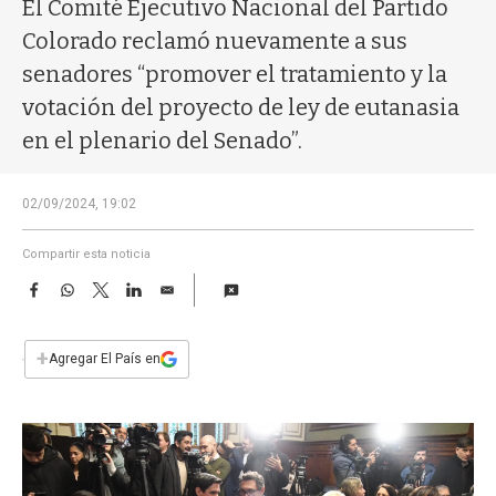
a
El Comité Ejecutivo Nacional del Partido
Colorado reclamó nuevamente a sus
senadores “promover el tratamiento y la
votación del proyecto de ley de eutanasia
en el plenario del Senado”.
02/09/2024, 19:02
Compartir esta noticia
F
W
T
L
E
a
h
w
i
m
c
a
i
n
a
e
t
t
k
i
+
Agregar El País en
b
s
t
e
l
o
A
e
d
o
p
r
I
k
p
n