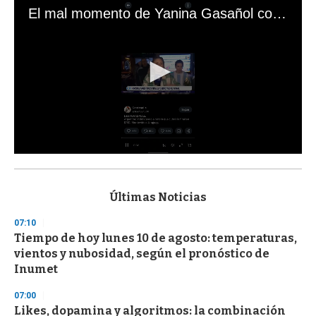
El mal momento de Yanina Gasañol con un hincha argentino en "Subrayado"
0
s
e
c
Últimas Noticias
o
n
07:10
d
Tiempo de hoy lunes 10 de agosto: temperaturas,
s
o
vientos y nubosidad, según el pronóstico de
f
Inumet
3
3
s
07:00
e
Likes, dopamina y algoritmos: la combinación