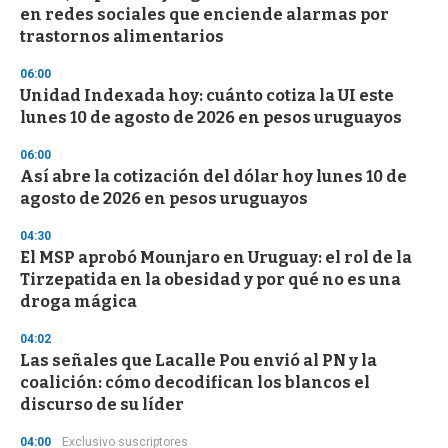
c
en redes sociales que enciende alarmas por
o
n
trastornos alimentarios
d
s
06:00
Unidad Indexada hoy: cuánto cotiza la UI este
lunes 10 de agosto de 2026 en pesos uruguayos
06:00
Así abre la cotización del dólar hoy lunes 10 de
agosto de 2026 en pesos uruguayos
04:30
El MSP aprobó Mounjaro en Uruguay: el rol de la
Tirzepatida en la obesidad y por qué no es una
droga mágica
04:02
Las señales que Lacalle Pou envió al PN y la
coalición: cómo decodifican los blancos el
discurso de su líder
04:00
Exclusivo suscriptores