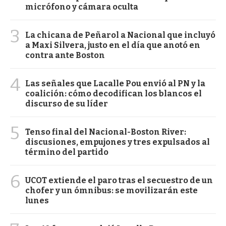
micrófono y cámara oculta
3
La chicana de Peñarol a Nacional que incluyó
a Maxi Silvera, justo en el día que anotó en
contra ante Boston
4
Las señales que Lacalle Pou envió al PN y la
coalición: cómo decodifican los blancos el
discurso de su líder
5
Tenso final del Nacional-Boston River:
discusiones, empujones y tres expulsados al
término del partido
6
UCOT extiende el paro tras el secuestro de un
chofer y un ómnibus: se movilizarán este
lunes