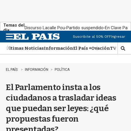
Temas del
Discurso Lacalle Pou
Partido suspendido
En Clave País
día:
Suscribite al 50% OFF
Ingresar
M
e
Últimas Noticias
Información
El País +
Ovación
TV Show
n
M
u
o
s
t
EL PAÍS
INFORMACIÓN
POLÍTICA
r
a
El Parlamento insta a los
r
b
ciudadanos a trasladar ideas
�
s
que puedan ser leyes: ¿qué
q
u
propuestas fueron
e
d
presentadas?