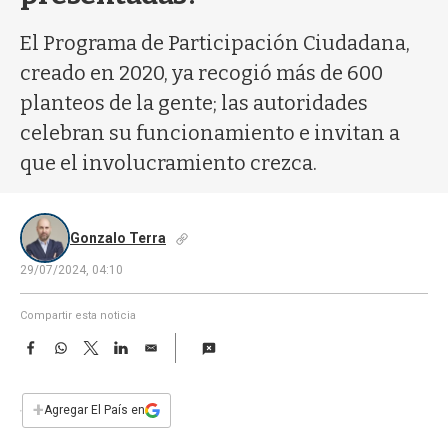
a
El Programa de Participación Ciudadana,
creado en 2020, ya recogió más de 600
planteos de la gente; las autoridades
celebran su funcionamiento e invitan a
que el involucramiento crezca.
Gonzalo Terra
29/07/2024, 04:10
Compartir esta noticia
F
W
T
L
E
a
h
w
i
m
c
a
i
n
a
e
t
t
k
i
+
Agregar El País en
b
s
t
e
l
o
A
e
d