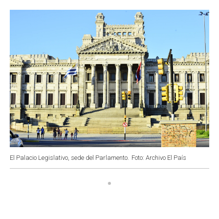
o
p
r
I
k
p
n
El Palacio Legislativo, sede del Parlamento.
Foto: Archivo El País