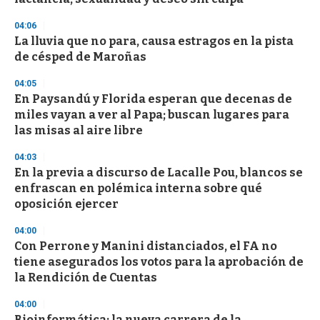
f
3
04:06
3
s
La lluvia que no para, causa estragos en la pista
e
de césped de Maroñas
c
o
04:05
n
d
En Paysandú y Florida esperan que decenas de
s
miles vayan a ver al Papa; buscan lugares para
las misas al aire libre
04:03
En la previa a discurso de Lacalle Pou, blancos se
enfrascan en polémica interna sobre qué
oposición ejercer
04:00
Con Perrone y Manini distanciados, el FA no
tiene asegurados los votos para la aprobación de
la Rendición de Cuentas
04:00
Bioinformática: la nueva carrera de la