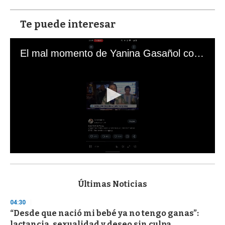
Te puede interesar
El mal momento de Yanina Gasañol con un hincha argentino en "Subrayado"
0
s
e
c
Últimas Noticias
o
n
04:30
d
“Desde que nació mi bebé ya no tengo ganas”:
s
o
lactancia, sexualidad y deseo sin culpa