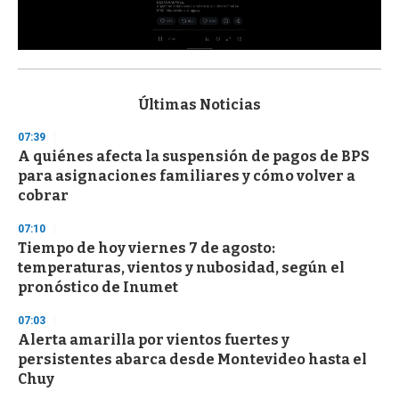
0
s
e
c
Últimas Noticias
o
n
07:39
d
A quiénes afecta la suspensión de pagos de BPS
s
o
para asignaciones familiares y cómo volver a
f
cobrar
3
3
s
07:10
e
Tiempo de hoy viernes 7 de agosto:
c
temperaturas, vientos y nubosidad, según el
o
n
pronóstico de Inumet
d
s
07:03
Alerta amarilla por vientos fuertes y
persistentes abarca desde Montevideo hasta el
Chuy