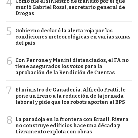
4
Cómo fue el siniestro de tránsito por el que
murió Gabriel Rossi, secretario general de
Drogas
5
Gobierno declaró la alerta roja por las
condiciones meteorológicas en varias zonas
del país
6
Con Perrone y Manini distanciados, el FA no
tiene asegurados los votos para la
aprobación de la Rendición de Cuentas
7
El ministro de Ganadería, Alfredo Fratti, le
pone un freno a la reducción de la jornada
laboral y pide que los robots aporten al BPS
8
La paradoja en la frontera con Brasil: Rivera
no construye edificios hace una década y
Livramento explota con obras