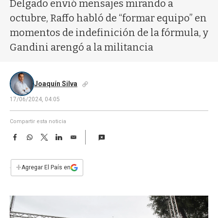
a
Delgado envió mensajes mirando a
octubre, Raffo habló de “formar equipo” en
momentos de indefinición de la fórmula, y
Gandini arengó a la militancia
Joaquín Silva
17/06/2024, 04:05
Compartir esta noticia
F
W
T
L
E
a
h
w
i
m
c
a
i
n
a
e
t
t
k
i
+
Agregar El País en
b
s
t
e
l
o
A
e
d
o
p
r
I
k
p
n