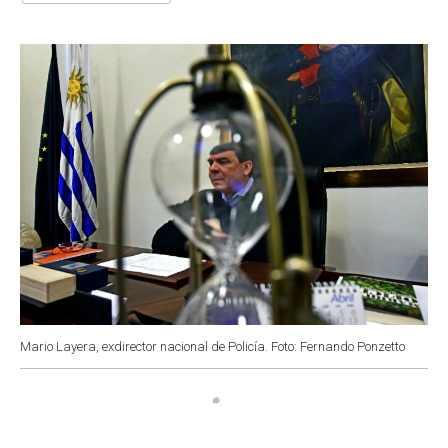
o
A
e
d
o
p
r
I
k
p
n
Mario Layera, exdirector nacional de Policía. Foto: Fernando Ponzetto