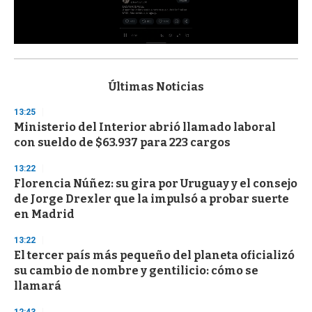
0
s
e
c
Últimas Noticias
o
n
13:25
d
Ministerio del Interior abrió llamado laboral
s
o
con sueldo de $63.937 para 223 cargos
f
3
13:22
3
s
Florencia Núñez: su gira por Uruguay y el consejo
e
de Jorge Drexler que la impulsó a probar suerte
c
en Madrid
o
n
d
13:22
s
El tercer país más pequeño del planeta oficializó
su cambio de nombre y gentilicio: cómo se
llamará