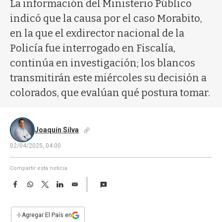
a
La información del Ministerio Público
indicó que la causa por el caso Morabito,
en la que el exdirector nacional de la
Policía fue interrogado en Fiscalía,
continúa en investigación; los blancos
transmitirán este miércoles su decisión a
colorados, que evalúan qué postura tomar.
Joaquín Silva
02/04/2025, 04:00
Compartir esta noticia
F
W
T
L
E
a
h
w
i
m
c
a
i
n
a
e
t
t
k
i
+
Agregar El País en
b
s
t
e
l