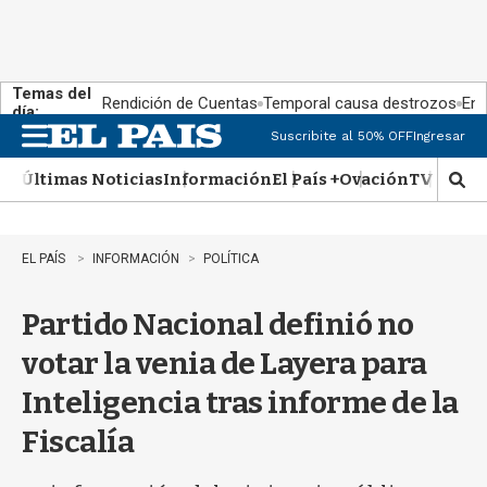
Temas del
Rendición de Cuentas
Temporal causa destrozos
En 
día:
Suscribite al 50% OFF
Ingresar
M
e
Últimas Noticias
Información
El País +
Ovación
TV Show
n
M
u
o
s
t
EL PAÍS
INFORMACIÓN
POLÍTICA
r
a
Partido Nacional definió no
r
b
votar la venia de Layera para
�
s
Inteligencia tras informe de la
q
u
Fiscalía
e
d