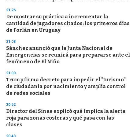
f
3
21:26
3
s
De mostrar su práctica a incrementar la
e
cantidad de jugadores citados: los primeros días
c
de Forlán en Uruguay
o
n
d
21:08
s
Sánchez anunció que la Junta Nacional de
Emergencias se reunirá para prepararse ante el
fenómeno de El Niño
21:00
Trump firma decreto para impedir el "turismo"
de ciudadanía por nacimiento y amplía control
de redes sociales
20:52
Director del Sinae explicó qué implica la alerta
roja para zonas costeras y qué pasa con las
clases
20:43