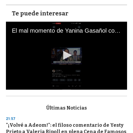
Te puede interesar
El mal momento de Yanina Gasañol con un hincha argentino en "Subrayado"
0
s
e
c
Últimas Noticias
o
n
21:57
d
"¡Volvé a Adeom!": el filoso comentario de Yesty
s
o
Prieto a Valeria Ripoll en plena Cena de Famosos