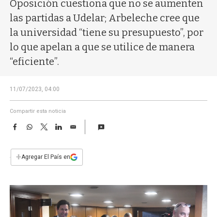
a
Oposición cuestiona que no se aumenten
las partidas a Udelar; Arbeleche cree que
la universidad “tiene su presupuesto”, por
lo que apelan a que se utilice de manera
“eficiente”.
11/07/2023, 04:00
Compartir esta noticia
F
W
T
L
E
a
h
w
i
m
c
a
i
n
a
e
t
t
k
i
+
Agregar El País en
b
s
t
e
l
o
A
e
d
o
p
r
I
k
p
n