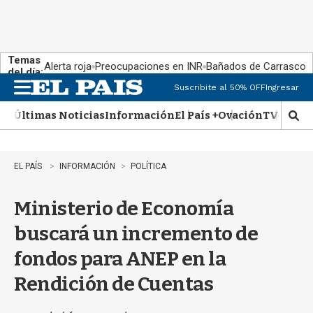
Temas
Alerta roja
Preocupaciones en INR
Bañados de Carrasco
del día:
Suscribite al 50% OFF
Ingresar
M
e
Últimas Noticias
Información
El País +
Ovación
TV Show
n
M
u
o
s
t
EL PAÍS
INFORMACIÓN
POLÍTICA
r
a
Ministerio de Economía
r
b
buscará un incremento de
�
s
fondos para ANEP en la
q
u
Rendición de Cuentas
e
d