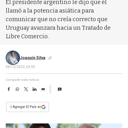
a
El presidente argentino le dijo que él
llamó a la potencia asiática para
comunicar que no creía correcto que
Uruguay avanzara hacia un Tratado de
Libre Comercio.
Joaquín Silva
08/12/2023, 03:55
Compartir esta noticia
F
W
T
L
E
a
h
w
i
m
c
a
i
n
a
e
t
t
k
i
+
Agregar El País en
b
s
t
e
l
o
A
e
d
o
p
r
I
k
p
n