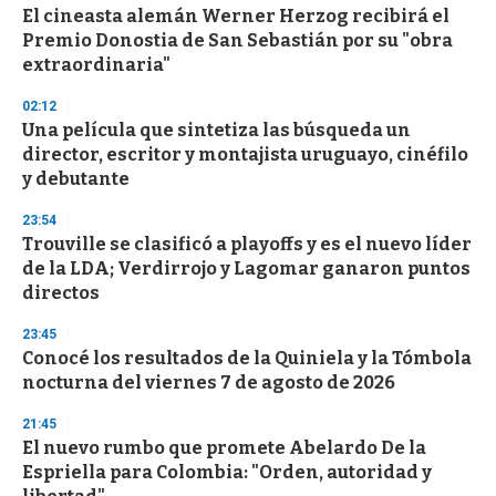
s
El cineasta alemán Werner Herzog recibirá el
Premio Donostia de San Sebastián por su "obra
extraordinaria"
02:12
Una película que sintetiza las búsqueda un
director, escritor y montajista uruguayo, cinéfilo
y debutante
23:54
Trouville se clasificó a playoffs y es el nuevo líder
de la LDA; Verdirrojo y Lagomar ganaron puntos
directos
23:45
Conocé los resultados de la Quiniela y la Tómbola
nocturna del viernes 7 de agosto de 2026
21:45
El nuevo rumbo que promete Abelardo De la
Espriella para Colombia: "Orden, autoridad y