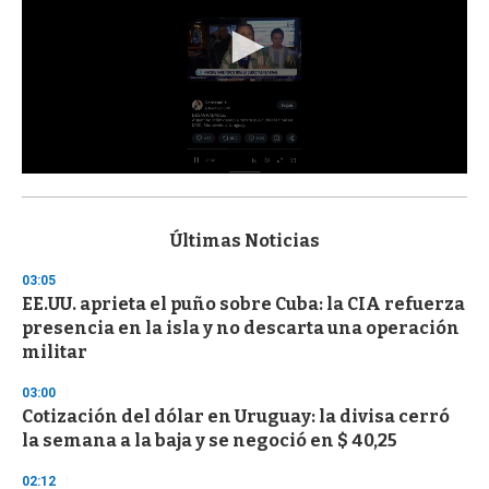
0
s
e
c
Últimas Noticias
o
n
03:05
d
EE.UU. aprieta el puño sobre Cuba: la CIA refuerza
s
o
presencia en la isla y no descarta una operación
f
militar
3
3
s
03:00
e
Cotización del dólar en Uruguay: la divisa cerró
c
la semana a la baja y se negoció en $ 40,25
o
n
d
02:12