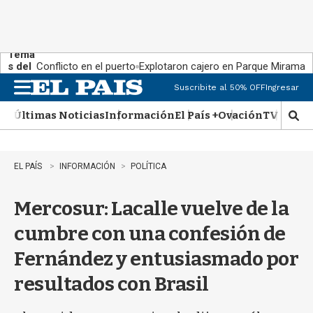
Tema
s del
Conflicto en el puerto
Explotaron cajero en Parque Miramar
día:
Suscribite al 50% OFF
Ingresar
M
e
Últimas Noticias
Información
El País +
Ovación
TV Show
n
M
u
o
s
t
EL PAÍS
INFORMACIÓN
POLÍTICA
r
a
Mercosur: Lacalle vuelve de la
r
b
cumbre con una confesión de
�
s
Fernández y entusiasmado por
q
u
resultados con Brasil
e
d