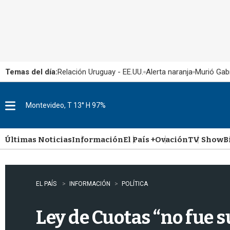
Temas del día:
Relación Uruguay - EE.UU.
Alerta naranja
Murió Gabr
Montevideo, T 13° H 97%
M
e
n
u
Últimas Noticias
Información
El País +
Ovación
TV Show
B
EL PAÍS
INFORMACIÓN
POLÍTICA
Ley de Cuotas “no fue 