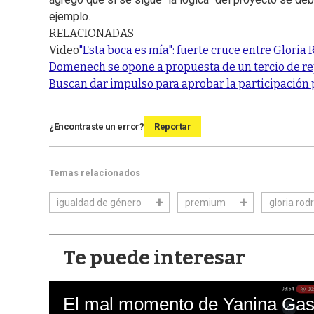
ejemplo.
RELACIONADAS
Video
"Esta boca es mía": fuerte cruce entre Glori
Domenech se opone a propuesta de un tercio de re
Buscan dar impulso para aprobar la participación p
¿Encontraste un error?
Reportar
Temas relacionados
igualdad de género
premium
gloria rod
Te puede interesar