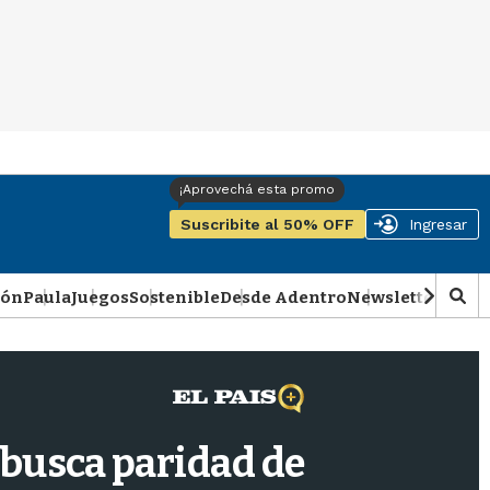
Suscribite al 50% OFF
Ingresar
ión
Paula
Juegos
Sostenible
Desde Adentro
Newsletter
Podca
M
o
s
t
r
a
r
 busca paridad de
b
�