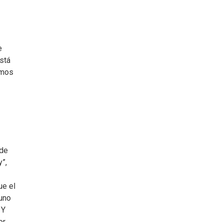
e
stá
amos
sde
”,
ue el
 uno
 Y
or