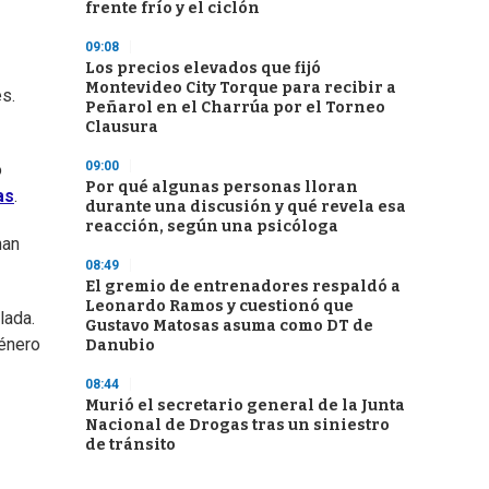
frente frío y el ciclón
09:08
Los precios elevados que fijó
Montevideo City Torque para recibir a
s.
Peñarol en el Charrúa por el Torneo
Clausura
09:00
o
Por qué algunas personas lloran
as
.
durante una discusión y qué revela esa
reacción, según una psicóloga
han
08:49
El gremio de entrenadores respaldó a
Leonardo Ramos y cuestionó que
lada.
Gustavo Matosas asuma como DT de
género
Danubio
08:44
Murió el secretario general de la Junta
Nacional de Drogas tras un siniestro
de tránsito