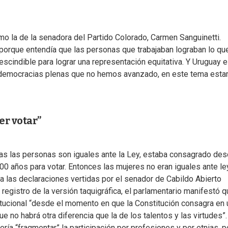
o la de la senadora del Partido Colorado, Carmen Sanguinetti.
a porque entendía que las personas que trabajaban lograban lo qu
cindible para lograr una representación equitativa. Y Uruguay e
 democracias plenas que no hemos avanzado, en este tema est
er votar”
odas las personas son iguales ante la Ley, estaba consagrado de
0 años para votar. Entonces las mujeres no eran iguales ante ley
a las declaraciones vertidas por el senador de Cabildo Abierto
gistro de la versión taquigráfica, el parlamentario manifestó q
tucional “desde el momento en que la Constitución consagra en
e no habrá otra diferencia que la de los talentos y las virtudes”.
ría “fragmentar” la participación por profesiones y por etnias, p