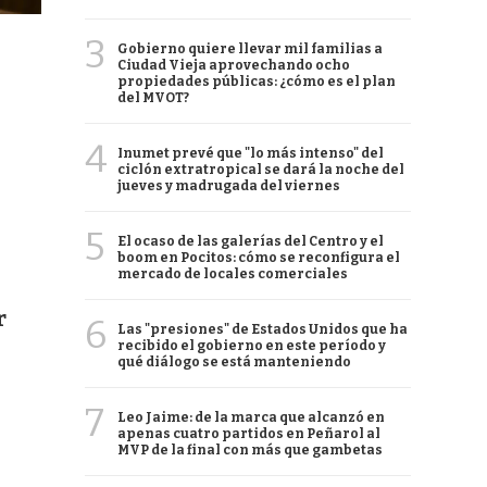
3
Gobierno quiere llevar mil familias a
Ciudad Vieja aprovechando ocho
propiedades públicas: ¿cómo es el plan
del MVOT?
4
Inumet prevé que "lo más intenso" del
ciclón extratropical se dará la noche del
jueves y madrugada del viernes
5
El ocaso de las galerías del Centro y el
boom en Pocitos: cómo se reconfigura el
mercado de locales comerciales
r
6
Las "presiones" de Estados Unidos que ha
recibido el gobierno en este período y
qué diálogo se está manteniendo
7
Leo Jaime: de la marca que alcanzó en
apenas cuatro partidos en Peñarol al
MVP de la final con más que gambetas