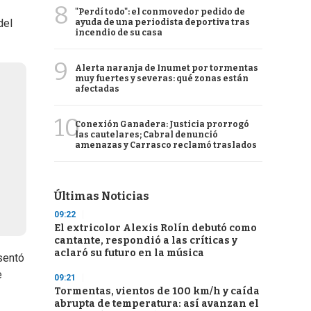
8
"Perdí todo": el conmovedor pedido de
del
ayuda de una periodista deportiva tras
incendio de su casa
9
Alerta naranja de Inumet por tormentas
muy fuertes y severas: qué zonas están
afectadas
10
Conexión Ganadera: Justicia prorrogó
las cautelares; Cabral denunció
amenazas y Carrasco reclamó traslados
Últimas Noticias
09:22
El extricolor Alexis Rolín debutó como
cantante, respondió a las críticas y
aclaró su futuro en la música
sentó
e
09:21
Tormentas, vientos de 100 km/h y caída
abrupta de temperatura: así avanzan el