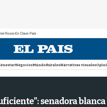
iel Rossi
En Clave País
ienestar
Negocios
Mundo
Rurales
Narrativas visuales
Opin
suficiente”: senadora blanca