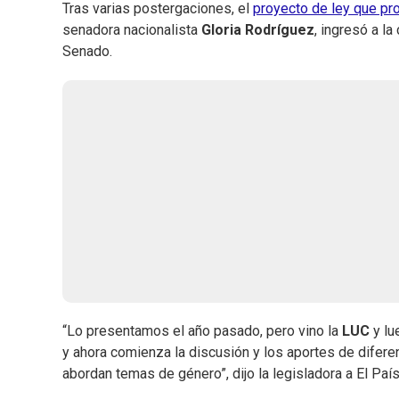
Tras varias postergaciones, el
proyecto de ley que pr
senadora nacionalista
Gloria Rodríguez
, ingresó a l
Senado.
“Lo presentamos el año pasado, pero vino la
LUC
y lu
y ahora comienza la discusión y los aportes de difere
abordan temas de género”, dijo la legisladora a El País