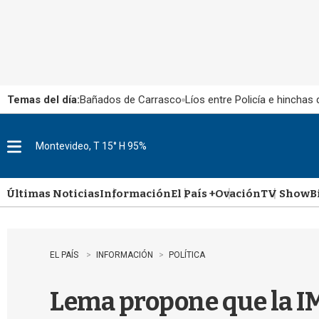
Temas del día:
Bañados de Carrasco
Líos entre Policía e hinchas
Montevideo, T 15° H 95%
M
e
n
u
Últimas Noticias
Información
El País +
Ovación
TV Show
B
EL PAÍS
INFORMACIÓN
POLÍTICA
Lema propone que la IM