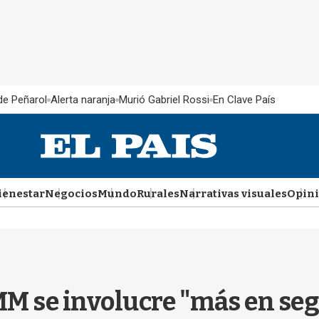
 de Peñarol
Alerta naranja
Murió Gabriel Rossi
En Clave País
ienestar
Negocios
Mundo
Rurales
Narrativas visuales
Opin
M se involucre "más en seg