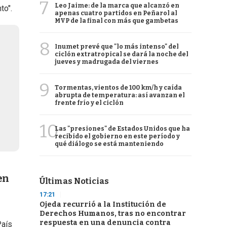
7
Leo Jaime: de la marca que alcanzó en
to".
apenas cuatro partidos en Peñarol al
MVP de la final con más que gambetas
8
Inumet prevé que "lo más intenso" del
ciclón extratropical se dará la noche del
jueves y madrugada del viernes
9
Tormentas, vientos de 100 km/h y caída
abrupta de temperatura: así avanzan el
frente frío y el ciclón
10
Las "presiones" de Estados Unidos que ha
recibido el gobierno en este período y
qué diálogo se está manteniendo
en
Últimas Noticias
17:21
Ojeda recurrió a la Institución de
Derechos Humanos, tras no encontrar
respuesta en una denuncia contra
País