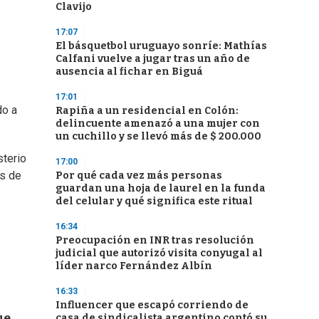
Clavijo
17:07
El básquetbol uruguayo sonríe: Mathías
Calfani vuelve a jugar tras un año de
ausencia al fichar en Biguá
17:01
do a
Rapiña a un residencial en Colón:
delincuente amenazó a una mujer con
un cuchillo y se llevó más de $ 200.000
sterio
17:00
as de
Por qué cada vez más personas
guardan una hoja de laurel en la funda
del celular y qué significa este ritual
16:34
Preocupación en INR tras resolución
judicial que autorizó visita conyugal al
líder narco Fernández Albín
16:33
Influencer que escapó corriendo de
ue
casa de sindicalista argentino contó su