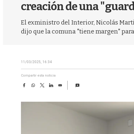
creación de una "guar
El exministro del Interior, Nicolás Mar
dijo que la comuna "tiene margen" para 
11/03/2025, 16:34
Compartir esta noticia
F
W
T
L
E
a
h
w
i
m
c
a
i
n
a
e
t
t
k
i
b
s
t
e
l
o
A
e
d
o
p
r
I
k
p
n