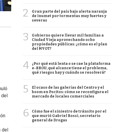
2
Gran parte del país bajo alerta naranja
de Inumet por tormentas muy fuertes y
severas
3
Gobierno quiere llevar mil familias a
Ciudad Vieja aprovechando ocho
propiedades públicas: ¿cómo es el plan
del MVOT?
4
¿Por qué está lenta o se cae la plataforma
e-BROU, qué alcance tiene el problema,
qué riesgos hay y cuándo se resolverá?
5
El ocaso de las galerías del Centro y el
muló
boom en Pocitos: cómo se reconfigura el
 del
mercado de locales comerciales
6
Cómo fue el siniestro de tránsito por el
ión
que murió Gabriel Rossi, secretario
general de Drogas
s del