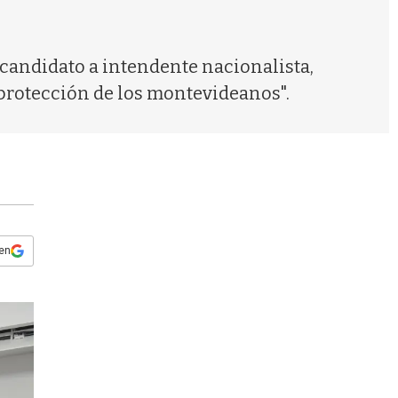
s
q
u
e
 candidato a intendente nacionalista,
d
 protección de los montevideanos".
a
 en