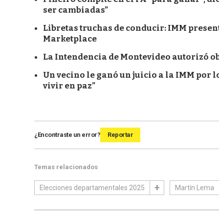
ser cambiadas”
Libretas truchas de conducir: IMM presen
Marketplace
La Intendencia de Montevideo autorizó ob
Un vecino le ganó un juicio a la IMM por 
vivir en paz”
¿Encontraste un error?
Reportar
Temas relacionados
Elecciones departamentales 2025
Martín Lema