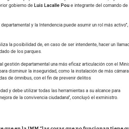
terior gobierno de
Luis Lacalle Pou
e integrante del comando de
 departamental y la Intendencia puede asumir un rol más activo",
za la posibilidad de, en caso de ser intendente, hacer un llama
idado de los parques.
al gestión departamental una más eficaz articulación con el Mini
a para disminuir la inseguridad, como la instalación de más cámar
das de ómnibus, con el fin de prevenir delitos
dad y debe utilizar todas las herramientas a su alcance para
ejora de la convivencia ciudadana", concluyó el exministro.
ce que en la IMM “las cosas que no funcionan tiene q