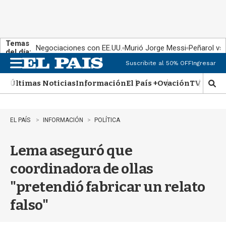
Temas
Negociaciones con EE.UU.
Murió Jorge Messi
Peñarol vs
del día:
Suscribite al 50% OFF
Ingresar
M
e
Últimas Noticias
Información
El País +
Ovación
TV Show
n
M
u
o
s
t
EL PAÍS
INFORMACIÓN
POLÍTICA
r
a
Lema aseguró que
r
b
coordinadora de ollas
�
s
"pretendió fabricar un relato
q
u
falso"
e
d