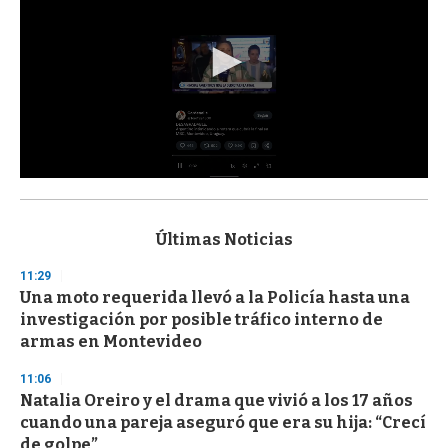
0
s
e
c
Últimas Noticias
o
n
11:29
d
Una moto requerida llevó a la Policía hasta una
s
o
investigación por posible tráfico interno de
f
armas en Montevideo
3
3
s
11:06
e
Natalia Oreiro y el drama que vivió a los 17 años
c
cuando una pareja aseguró que era su hija: “Crecí
o
n
de golpe”