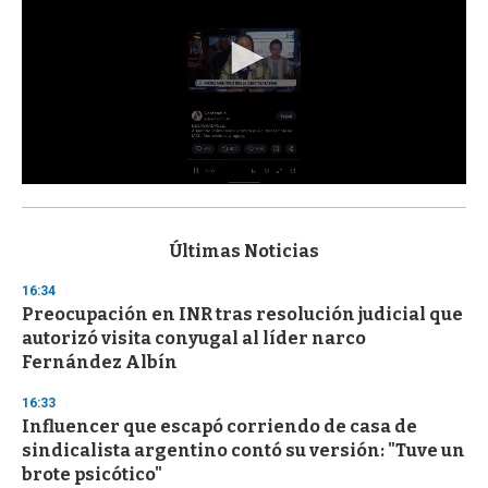
0
s
e
c
Últimas Noticias
o
n
16:34
d
Preocupación en INR tras resolución judicial que
s
o
autorizó visita conyugal al líder narco
f
Fernández Albín
3
3
s
16:33
e
Influencer que escapó corriendo de casa de
c
sindicalista argentino contó su versión: "Tuve un
o
n
brote psicótico"
d