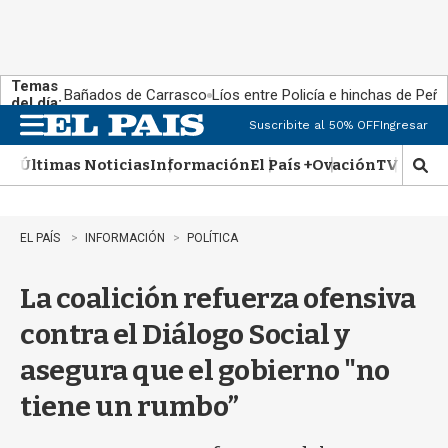
Temas
Bañados de Carrasco
Líos entre Policía e hinchas de Peña
del día:
Suscribite al 50% OFF
Ingresar
M
e
Últimas Noticias
Información
El País +
Ovación
TV Show
n
M
u
o
s
t
EL PAÍS
INFORMACIÓN
POLÍTICA
r
a
La coalición refuerza ofensiva
r
b
contra el Diálogo Social y
�
s
asegura que el gobierno "no
q
u
tiene un rumbo”
e
d