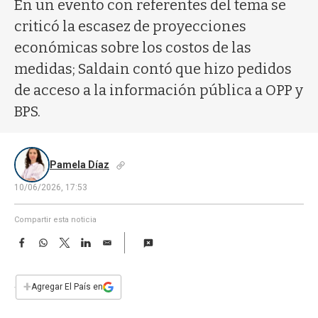
a
En un evento con referentes del tema se
criticó la escasez de proyecciones
económicas sobre los costos de las
medidas; Saldain contó que hizo pedidos
de acceso a la información pública a OPP y
BPS.
Pamela Díaz
10/06/2026, 17:53
Compartir esta noticia
F
W
T
L
E
a
h
w
i
m
c
a
i
n
a
e
t
t
k
i
+
Agregar El País en
b
s
t
e
l
o
A
e
d