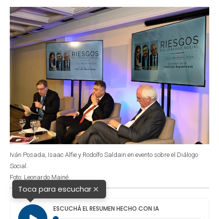
o
p
r
I
k
p
n
Iván Posada, Isaac Alfie y Rodolfo Saldain en evento sobre el Diálogo
Social.
Foto: Leonardo Mainé.
×
Toca para escuchar
ESCUCHÁ EL RESUMEN HECHO CON IA