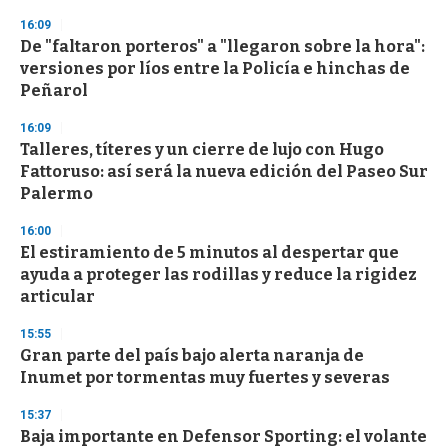
s
16:09
De "faltaron porteros" a "llegaron sobre la hora":
versiones por líos entre la Policía e hinchas de
Peñarol
16:09
Talleres, títeres y un cierre de lujo con Hugo
Fattoruso: así será la nueva edición del Paseo Sur
Palermo
16:00
El estiramiento de 5 minutos al despertar que
ayuda a proteger las rodillas y reduce la rigidez
articular
15:55
Gran parte del país bajo alerta naranja de
Inumet por tormentas muy fuertes y severas
15:37
Baja importante en Defensor Sporting: el volante