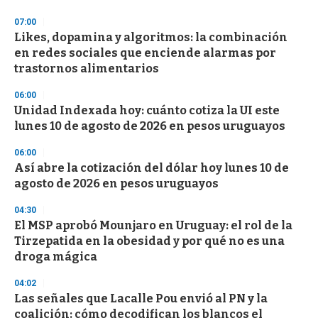
3
s
07:00
e
Likes, dopamina y algoritmos: la combinación
c
en redes sociales que enciende alarmas por
o
n
trastornos alimentarios
d
s
06:00
Unidad Indexada hoy: cuánto cotiza la UI este
lunes 10 de agosto de 2026 en pesos uruguayos
06:00
Así abre la cotización del dólar hoy lunes 10 de
agosto de 2026 en pesos uruguayos
04:30
El MSP aprobó Mounjaro en Uruguay: el rol de la
Tirzepatida en la obesidad y por qué no es una
droga mágica
04:02
Las señales que Lacalle Pou envió al PN y la
coalición: cómo decodifican los blancos el