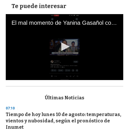
Te puede interesar
El mal momento de Yanina Gasañol con un hincha argentino en "Subrayado"
0
s
e
c
Últimas Noticias
o
n
07:10
d
Tiempo de hoy lunes 10 de agosto: temperaturas,
s
o
vientos y nubosidad, según el pronóstico de
f
Inumet
3