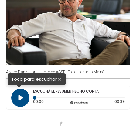
Álvaro Danza, presidente de ASSE.
Foto: Leonardo Mainé.
×
Toca para escuchar
ESCUCHÁ EL RESUMEN HECHO CON IA
Tiempo transcurrido: 0 segundos
Durac
00:00
00:39