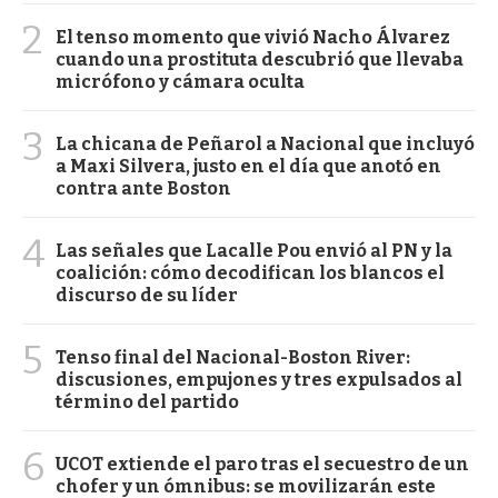
2
El tenso momento que vivió Nacho Álvarez
cuando una prostituta descubrió que llevaba
micrófono y cámara oculta
3
La chicana de Peñarol a Nacional que incluyó
a Maxi Silvera, justo en el día que anotó en
contra ante Boston
4
Las señales que Lacalle Pou envió al PN y la
coalición: cómo decodifican los blancos el
discurso de su líder
5
Tenso final del Nacional-Boston River:
discusiones, empujones y tres expulsados al
término del partido
6
UCOT extiende el paro tras el secuestro de un
chofer y un ómnibus: se movilizarán este