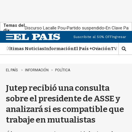
Temas del
Discurso Lacalle Pou
Partido suspendido
En Clave País
día:
Suscribite al 50% OFF
Ingresar
M
e
Últimas Noticias
Información
El País +
Ovación
TV Show
n
M
u
o
s
t
EL PAÍS
INFORMACIÓN
POLÍTICA
r
a
Jutep recibió una consulta
r
b
sobre el presidente de ASSE y
�
s
analizará si es compatible que
q
u
trabaje en mutualistas
e
d