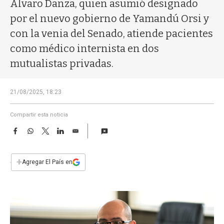
a
Álvaro Danza, quien asumió designado
por el nuevo gobierno de Yamandú Orsi y
con la venia del Senado, atiende pacientes
como médico internista en dos
mutualistas privadas.
21/08/2025, 18:23
Compartir esta noticia
F
W
T
L
E
a
h
w
i
m
c
a
i
n
a
e
t
t
k
i
+
Agregar El País en
b
s
t
e
l
o
A
e
d
o
p
r
I
k
p
n