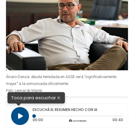
Álvaro Danza: deuda heredada en ASSE será "significativamente
mayor" a la comunicada oficialmente.
Foto: Leonardo Mainé
×
Toca para escuchar
ESCUCHÁ EL RESUMEN HECHO CON IA
Tiempo transcurrido: 0 segundos
Durac
00:00
00:43