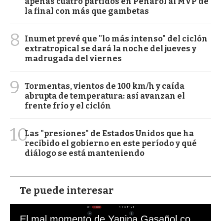
apenas cuatro partidos en Peñarol al MVP de
la final con más que gambetas
8
Inumet prevé que "lo más intenso" del ciclón
extratropical se dará la noche del jueves y
madrugada del viernes
9
Tormentas, vientos de 100 km/h y caída
abrupta de temperatura: así avanzan el
frente frío y el ciclón
10
Las "presiones" de Estados Unidos que ha
recibido el gobierno en este período y qué
diálogo se está manteniendo
Te puede interesar
El mal momento de Yanina Gasañol con un hincha argentino en "Subrayado"