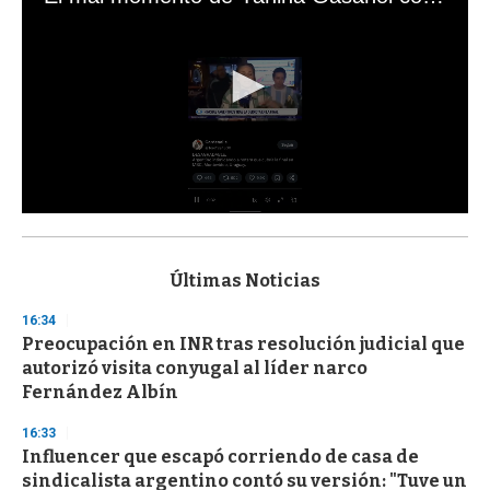
0
s
e
c
Últimas Noticias
o
n
16:34
d
Preocupación en INR tras resolución judicial que
s
o
autorizó visita conyugal al líder narco
f
Fernández Albín
3
3
s
16:33
e
Influencer que escapó corriendo de casa de
c
sindicalista argentino contó su versión: "Tuve un
o