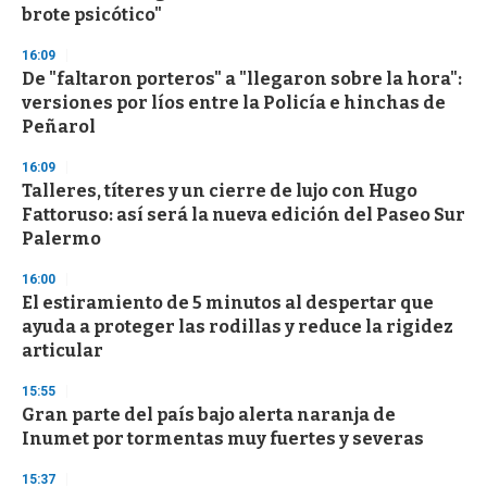
n
brote psicótico"
d
s
16:09
De "faltaron porteros" a "llegaron sobre la hora":
versiones por líos entre la Policía e hinchas de
Peñarol
16:09
Talleres, títeres y un cierre de lujo con Hugo
Fattoruso: así será la nueva edición del Paseo Sur
Palermo
16:00
El estiramiento de 5 minutos al despertar que
ayuda a proteger las rodillas y reduce la rigidez
articular
15:55
Gran parte del país bajo alerta naranja de
Inumet por tormentas muy fuertes y severas
15:37