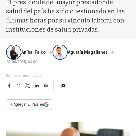
a
El presidente del mayor prestador de
salud del país ha sido cuestionado en las
últimas horas por su vínculo laboral con
instituciones de salud privadas.
Aníbal Falco
Agustín Magallanes
20/08/2025, 04:00
Compartir esta noticia
F
W
T
L
E
a
h
w
i
m
c
a
i
n
a
e
t
t
k
i
+
Agregar El País en
b
s
t
e
l
o
A
e
d
o
p
r
I
k
p
n