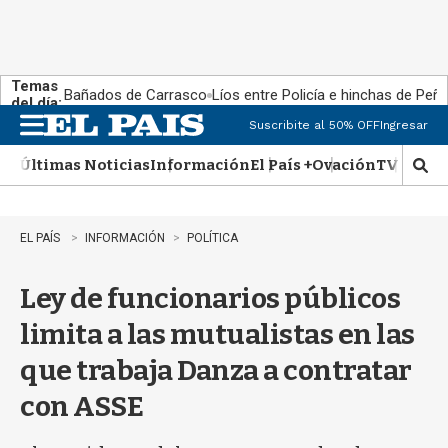
Temas
Bañados de Carrasco
Líos entre Policía e hinchas de Peña
del día:
Suscribite al 50% OFF
Ingresar
M
e
Últimas Noticias
Información
El País +
Ovación
TV Show
n
M
u
o
s
t
EL PAÍS
INFORMACIÓN
POLÍTICA
r
a
Ley de funcionarios públicos
r
b
limita a las mutualistas en las
�
s
que trabaja Danza a contratar
q
u
con ASSE
e
d