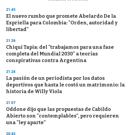
o
n
21:45
d
El nuevo rumbo que promete Abelardo De la
s
o
Espriella para Colombia: "Orden, autoridad y
f
libertad"
3
3
s
21:26
e
Chiqui Tapia: del "trabajamos para una fase
c
completa del Mundial 2030" a teorías
o
n
conspirativas contra Argentina
d
s
21:24
La pasión de un periodista por los datos
deportivos que hasta le costó un matrimonio: la
historia de Willy Viola
21:07
Oddone dijo que las propuestas de Cabildo
Abierto son "contemplables", pero requieren
una "ley aparte"
20:45