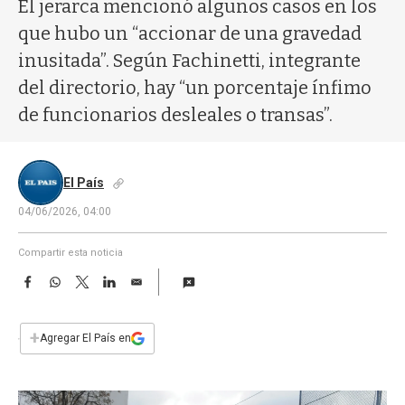
a
El jerarca mencionó algunos casos en los
que hubo un “accionar de una gravedad
inusitada”. Según Fachinetti, integrante
del directorio, hay “un porcentaje ínfimo
de funcionarios desleales o transas”.
El País
04/06/2026, 04:00
Compartir esta noticia
F
W
T
L
E
a
h
w
i
m
c
a
i
n
a
e
t
t
k
i
+
Agregar El País en
b
s
t
e
l
o
A
e
d
o
p
r
I
k
p
n