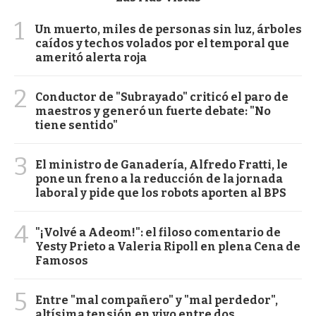
1
Un muerto, miles de personas sin luz, árboles
caídos y techos volados por el temporal que
ameritó alerta roja
2
Conductor de "Subrayado" criticó el paro de
maestros y generó un fuerte debate: "No
tiene sentido"
3
El ministro de Ganadería, Alfredo Fratti, le
pone un freno a la reducción de la jornada
laboral y pide que los robots aporten al BPS
4
"¡Volvé a Adeom!": el filoso comentario de
Yesty Prieto a Valeria Ripoll en plena Cena de
Famosos
5
Entre "mal compañero" y "mal perdedor",
altísima tensión en vivo entre dos