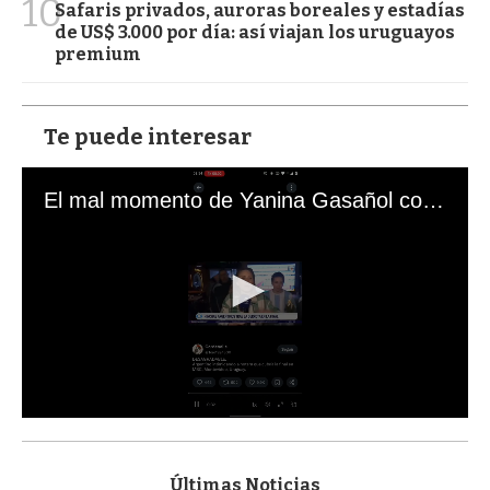
10
Safaris privados, auroras boreales y estadías
de US$ 3.000 por día: así viajan los uruguayos
premium
Te puede interesar
El mal momento de Yanina Gasañol con un hincha argentino en "Subrayado"
0
s
e
c
Últimas Noticias