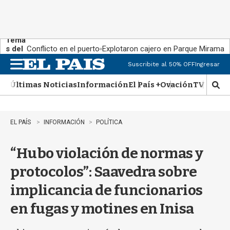
Tema
s del
Conflicto en el puerto
Explotaron cajero en Parque Miramar
día:
Suscribite al 50% OFF
Ingresar
M
e
Últimas Noticias
Información
El País +
Ovación
TV Show
n
M
u
o
s
t
EL PAÍS
INFORMACIÓN
POLÍTICA
r
a
“Hubo violación de normas y
r
b
protocolos”: Saavedra sobre
�
s
implicancia de funcionarios
q
u
en fugas y motines en Inisa
e
d