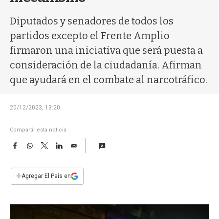
a
Diputados y senadores de todos los
partidos excepto el Frente Amplio
firmaron una iniciativa que será puesta a
consideración de la ciudadanía. Afirman
que ayudará en el combate al narcotráfico.
20/12/2023, 13:20
Compartir esta noticia
F
W
T
L
E
a
h
w
i
m
c
a
i
n
a
e
t
t
k
i
+
Agregar El País en
b
s
t
e
l
o
A
e
d
o
p
r
I
k
p
n