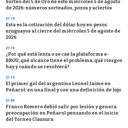
Sorteo del 5 de Oro de este miércoles 5 de agosto
s
o
de 2026: números sorteados, pozos y aciertos
f
3
21:19
3
s
Esta es la cotización del dólar hoy en pesos
e
uruguayos al cierre del miércoles 5 de agosto de
c
2026
o
n
d
21:16
s
¿Por qué está lenta o se cae la plataforma e-
BROU, qué alcance tiene el problema, qué riesgos
hay y cuándo se resolverá?
21:15
El primer gol del argentino Leonel Jaime en
Peñarol: en una final y con una definición de lujo
21:09
Franco Romero debió salir por lesión y genera
preocupación en Peñarol pensando en el inicio
del Torneo Clausura