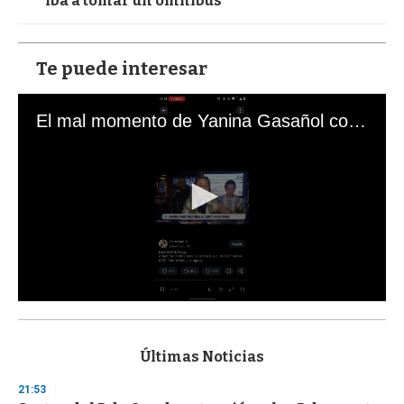
iba a tomar un ómnibus
Te puede interesar
El mal momento de Yanina Gasañol con un hincha argentino en "Subrayado"
0
s
e
c
Últimas Noticias
o
n
21:53
d