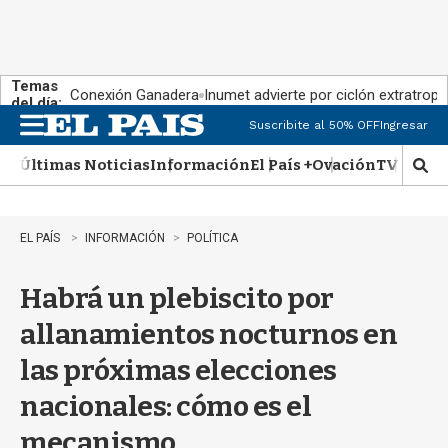
Temas
Conexión Ganadera
Inumet advierte por ciclón extratropi
del día:
Suscribite al 50% OFF
Ingresar
M
e
Últimas Noticias
Información
El País +
Ovación
TV Show
n
M
u
o
s
t
EL PAÍS
INFORMACIÓN
POLÍTICA
r
a
Habrá un plebiscito por
r
b
allanamientos nocturnos en
�
s
las próximas elecciones
q
u
nacionales: cómo es el
e
d
mecanismo