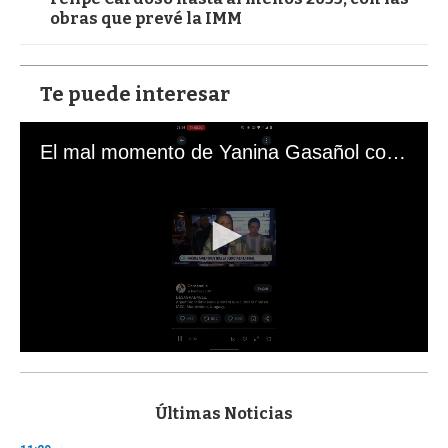
obras que prevé la IMM
Te puede interesar
El mal momento de Yanina Gasañol con un hincha argentino en "Subrayado"
0
s
e
c
Últimas Noticias
o
n