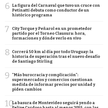
6
La figura del Carnaval que tuvo un cruce con
Petinatti debuta como conductor de un
histórico programa
7
City Torque y Peñarol en un prometedor
partido por el Torneo Clausura: hora,
formaciones y dónde verlo en vivo
8
Correrá 50 km al día por todo Uruguay: la
historia de superación tras el nuevo desafío
de Santiago Stirling
9
"Más burocracia y complicación":
supermercados y comercios cuestionan
medida de informar precios por unidad y
piden cambios
10
La basura de Montevideo seguirá yendo a
Felipe Cardoso hasta al menos 2055, con las