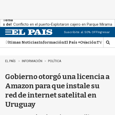
Tema
s del
Conflicto en el puerto
Explotaron cajero en Parque Miramar
día:
Suscribite al 50% OFF
Ingresar
M
e
Últimas Noticias
Información
El País +
Ovación
TV Show
n
M
u
o
s
t
EL PAÍS
INFORMACIÓN
POLÍTICA
r
a
Gobierno otorgó una licencia a
r
b
Amazon para que instale su
�
s
red de internet satelital en
q
u
Uruguay
e
d