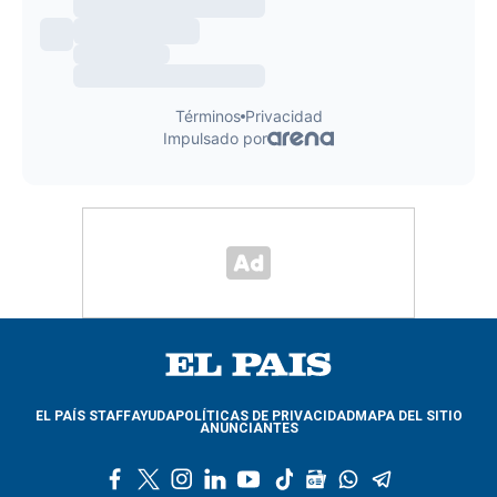
EL PAÍS STAFF
AYUDA
POLÍTICAS DE PRIVACIDAD
MAPA DEL SITIO
ANUNCIANTES
f
t
i
l
y
t
g
w
t