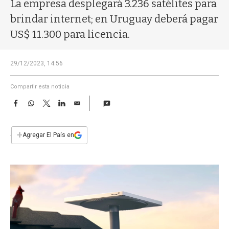
a
La empresa desplegará 3.236 satélites para
brindar internet; en Uruguay deberá pagar
US$ 11.300 para licencia.
29/12/2023, 14:56
Compartir esta noticia
F
W
T
L
E
a
h
w
i
m
c
a
i
n
a
e
t
t
k
i
+
Agregar El País en
b
s
t
e
l
o
A
e
d
o
p
r
I
k
p
n