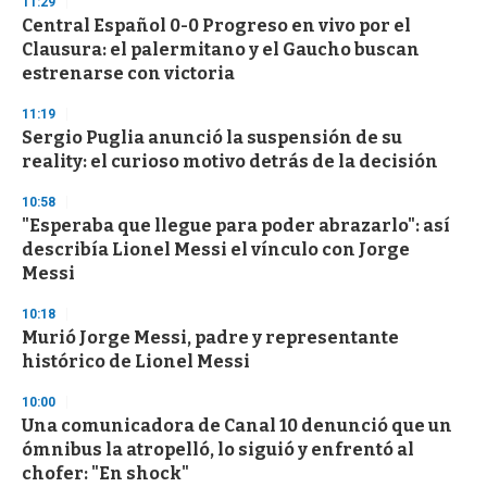
11:29
d
Central Español 0-0 Progreso en vivo por el
s
o
Clausura: el palermitano y el Gaucho buscan
f
estrenarse con victoria
3
3
s
11:19
e
Sergio Puglia anunció la suspensión de su
c
reality: el curioso motivo detrás de la decisión
o
n
d
10:58
s
"Esperaba que llegue para poder abrazarlo": así
describía Lionel Messi el vínculo con Jorge
Messi
10:18
Murió Jorge Messi, padre y representante
histórico de Lionel Messi
10:00
Una comunicadora de Canal 10 denunció que un
ómnibus la atropelló, lo siguió y enfrentó al
chofer: "En shock"